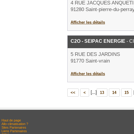
4 RUE JACQUES ANQUETI
91280 Saint-pierre-du-perra
Afficher les détails
C2O - SEIPAC ENERGIE
- Cl
5 RUE DES JARDINS
91770 Saint-vrain
Afficher les détails
[...]
<<
<
13
14
15
Haut de page
Allo-climatisation ?
Sites Partenaires
Liens Partenaires