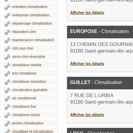
entretien climatisation
Afficher les détails
entreprise climatisation
dépannage climatisation
EUROPOSE
- Climatisation
réparation clim
maintenance climatisation
13 CHEMIN DES GOURNAI
clim pas cher
91180 Saint-germain-lès-arp
devis clim réversible
Afficher les détails
climatiseur mobile
prix climatiseur
climatiseur monobloc
GUILLET
- Climatisation
climatisation gainable
7 RUE DE L URBIA
air conditionné
91180 Saint-germain-lès-arp
climatiseur fixe
Afficher les détails
climatiseur mural
promo climatisation
chauffage et climatisation