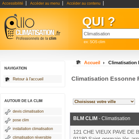
|
|
|
Accessibilité
Accéder au menu
Accéder au contenu
QUI ?
ex: SOS clim
Accueil
Climatisation
NAVIGATION
Climatisation Essonne 
Retour à l'accueil
AUTOUR DE LA CLIM
devis climatisation
BLM CLIM
- Climatisation
pose clim
installation climatisation
121 CHE VIEUX PAVE DE
climatisation réversible
91180 Saint-germain-lès-arp