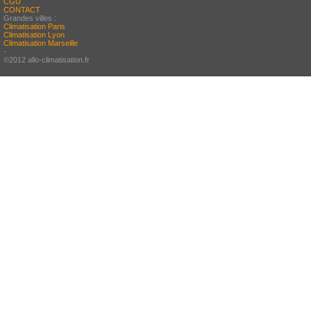
CGU
CONTACT
Grandes villes :
Climatisation Paris
Climatisation Lyon
Climatisation Marseille
-
©2012 allo-climatisation.fr