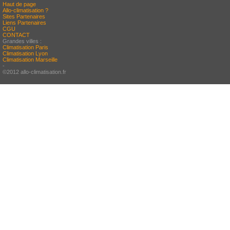
Haut de page
Allo-climatisation ?
Sites Partenaires
Liens Partenaires
CGU
CONTACT
Grandes villes :
Climatisation Paris
Climatisation Lyon
Climatisation Marseille
-
©2012 allo-climatisation.fr