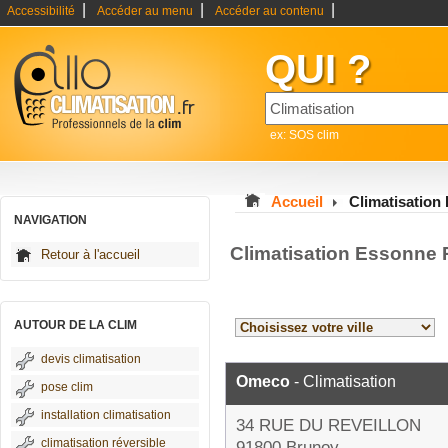
|
|
|
Accessibilité
Accéder au menu
Accéder au contenu
QUI ?
ex: SOS clim
Accueil
Climatisation
NAVIGATION
Climatisation Essonne 
Retour à l'accueil
AUTOUR DE LA CLIM
devis climatisation
Omeco
- Climatisation
pose clim
installation climatisation
34 RUE DU REVEILLON
climatisation réversible
91800 Brunoy