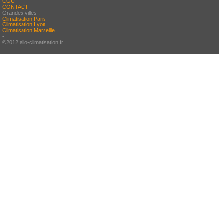
CGU
CONTACT
Grandes villes :
Climatisation Paris
Climatisation Lyon
Climatisation Marseille
-
©2012 allo-climatisation.fr