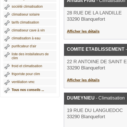
Arnault Froid
- Climatisation
société climatisation
28 RUE DE LA LANDILLE
climatiseur solaire
33290 Blanquefort
tarifs climatisation
climatiseur cave à vin
Afficher les détails
climatisation à eau
purificateur d'air
COMITE ETABLISSEMENT
-
liste des installateurs de
clim
22 R ANTOINE DE SAINT 
froid et climatisation
33290 Blanquefort
frigoriste pour clim
Afficher les détails
ventilation vmc
Tous nos conseils ...
DUMEYNIEU
- Climatisation
19 RUE DU LANGUEDOC
33290 Blanquefort