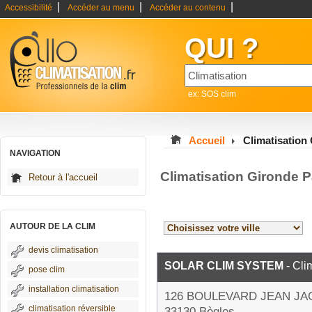
|
|
|
Accessibilité
Accéder au menu
Accéder au contenu
QUI ?
ex: SOS clim
Accueil
Climatisation
NAVIGATION
Climatisation Gironde 
Retour à l'accueil
AUTOUR DE LA CLIM
devis climatisation
SOLAR CLIM SYSTEM
- Cli
pose clim
installation climatisation
126 BOULEVARD JEAN J
climatisation réversible
33130 Bègles