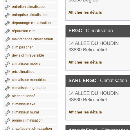
entretien climatisation
Afficher les détails
entreprise climatisation
dépannage climatisation
ERGC
- Climatisation
réparation clim
maintenance climatisation
14 ALLEE DU HOUDIN
clim pas cher
33830 Belin-béliet
devis clim réversible
Afficher les détails
climatiseur mobile
prix climatiseur
climatiseur monobloc
SARL ERGC
- Climatisation
climatisation gainable
14 ALLEE DU HOUDIN
air conditionné
33830 Belin-béliet
climatiseur fixe
Afficher les détails
climatiseur mural
promo climatisation
chauffage et climatisation