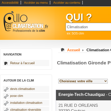
|
|
|
Accessibilité
Accéder au menu
Accéder au contenu
QUI ?
ex: SOS clim
Accueil
Climatisation
NAVIGATION
Climatisation Gironde 
Retour à l'accueil
AUTOUR DE LA CLIM
devis climatisation
Energie-Tech-Chaudigaz
- C
pose clim
installation climatisation
21 RUE D ORLEANS
climatisation réversible
33230 Coutras