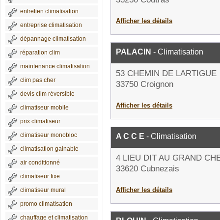
entretien climatisation
Afficher les détails
entreprise climatisation
dépannage climatisation
PALACIN
- Climatisation
réparation clim
maintenance climatisation
53 CHEMIN DE LARTIGUE
clim pas cher
33750 Croignon
devis clim réversible
Afficher les détails
climatiseur mobile
prix climatiseur
climatiseur monobloc
A C C E
- Climatisation
climatisation gainable
4 LIEU DIT AU GRAND CH
air conditionné
33620 Cubnezais
climatiseur fixe
Afficher les détails
climatiseur mural
promo climatisation
chauffage et climatisation