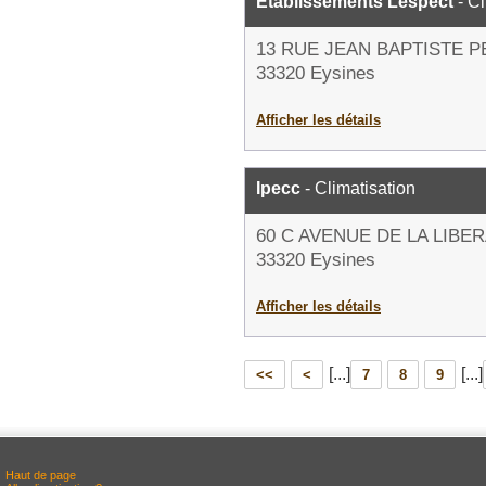
Etablissements Lespect
- Cl
13 RUE JEAN BAPTISTE P
33320 Eysines
Afficher les détails
Ipecc
- Climatisation
60 C AVENUE DE LA LIBE
33320 Eysines
Afficher les détails
[...]
[...]
<<
<
7
8
9
Haut de page