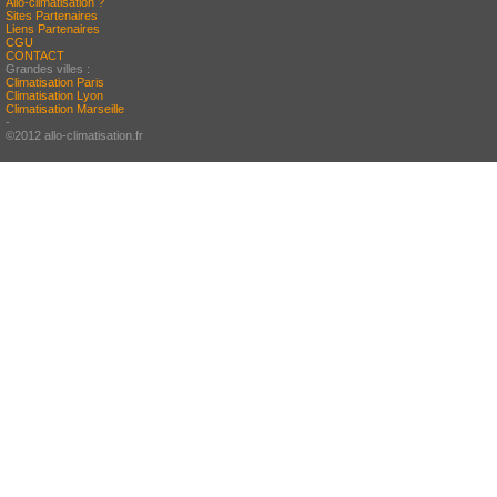
Allo-climatisation ?
Sites Partenaires
Liens Partenaires
CGU
CONTACT
Grandes villes :
Climatisation Paris
Climatisation Lyon
Climatisation Marseille
-
©2012 allo-climatisation.fr