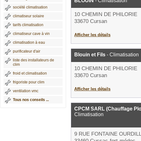
BLOUIN
- Climatisation
société climatisation
10 CHEMIN DE PHILORIE
climatiseur solaire
33670 Cursan
tarifs climatisation
climatiseur cave à vin
Afficher les détails
climatisation à eau
purificateur d'air
Blouin et Fils
- Climatisation
liste des installateurs de
clim
10 CHEMIN DE PHILORIE
froid et climatisation
33670 Cursan
frigoriste pour clim
Afficher les détails
ventilation vmc
Tous nos conseils ...
CPCM SARL (Chauffage Plom
Climatisation
9 RUE FONTAINE OURDIL
33460 Cussac-fort-médoc