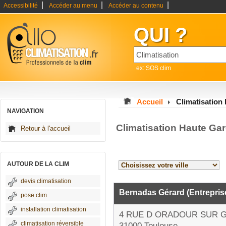
|
|
|
Accessibilité
Accéder au menu
Accéder au contenu
QUI ?
ex: SOS clim
Accueil
Climatisation
NAVIGATION
Climatisation Haute Ga
Retour à l'accueil
AUTOUR DE LA CLIM
devis climatisation
Bernadas Gérard (Entrepris
pose clim
installation climatisation
4 RUE D ORADOUR SUR 
climatisation réversible
31000 Toulouse