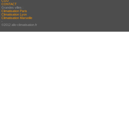
CGU
CONTACT
Grandes villes :
Climatisation Paris
Climatisation Lyon
Climatisation Marseille
-
©2012 allo-climatisation.fr