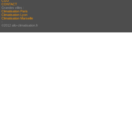
CGU
CONTACT
Grandes villes :
Climatisation Paris
Climatisation Lyon
Climatisation Marseille
-
©2012 allo-climatisation.fr