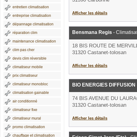
entretien climatisation
Afficher les détails
entreprise climatisation
dépannage climatisation
Bensmana Regis
- Climatisa
réparation clim
maintenance climatisation
18 BIS ROUTE DE MERVIL
clim pas cher
31320 Castanet-tolosan
devis clim réversible
Afficher les détails
climatiseur mobile
prix climatiseur
climatiseur monobloc
BIO ENERGIES DIFFUSION
climatisation gainable
74 BIS AVENUE DU LAURA
air conditionné
31320 Castanet-tolosan
climatiseur fixe
Afficher les détails
climatiseur mural
promo climatisation
chauffage et climatisation