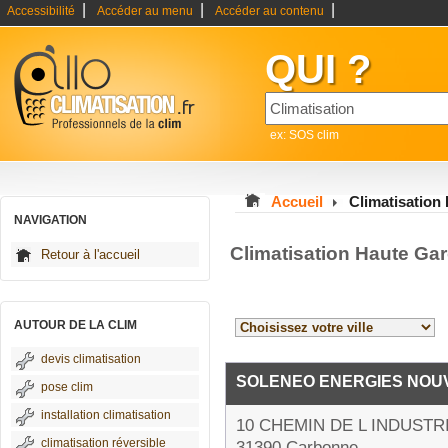
|
|
|
Accessibilité
Accéder au menu
Accéder au contenu
QUI ?
ex: SOS clim
Accueil
Climatisation
NAVIGATION
Climatisation Haute Ga
Retour à l'accueil
AUTOUR DE LA CLIM
devis climatisation
SOLENEO ENERGIES NOU
pose clim
installation climatisation
10 CHEMIN DE L INDUSTR
climatisation réversible
31390 Carbonne