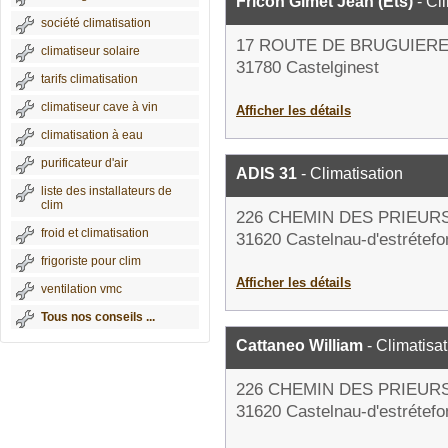
Fricon Gimet Jean (Ets)
- Cl
société climatisation
17 ROUTE DE BRUGUIER
climatiseur solaire
31780 Castelginest
tarifs climatisation
climatiseur cave à vin
Afficher les détails
climatisation à eau
purificateur d'air
ADIS 31
- Climatisation
liste des installateurs de
clim
226 CHEMIN DES PRIEUR
froid et climatisation
31620 Castelnau-d'estrétef
frigoriste pour clim
Afficher les détails
ventilation vmc
Tous nos conseils ...
Cattaneo William
- Climatisat
226 CHEMIN DES PRIEUR
31620 Castelnau-d'estrétef