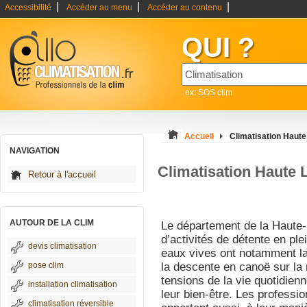
|
|
|
Accessibilité
Accéder au menu
Accéder au contenu
QUI ?
ex: SOS clim
Accueil
Climatisation Haute
NAVIGATION
Climatisation Haute 
Retour à l'accueil
AUTOUR DE LA CLIM
Le département de la Haute-
d’activités de détente en ple
devis climatisation
eaux vives ont notamment la p
pose clim
la descente en canoë sur la r
tensions de la vie quotidienn
installation climatisation
leur bien-être. Les professio
climatisation réversible