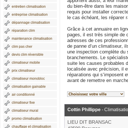
apportent aussi, à leur mani
du bien-être dans les maison
entretien climatisation
requis pour installer correc
entreprise climatisation
le cas échéant, les réparer 
dépannage climatisation
Grâce à cet annuaire en lig
réparation clim
pages, il est très simple de
maintenance climatisation
adresses de ces professionn
de panne d’un climatiseur, i
clim pas cher
une inspection complète du s
devis clim réversible
branchements. Le spécialiste
climatiseur mobile
suite les causes probables d
localisée avec précision, il
prix climatiseur
réparations qui s’imposent e
climatiseur monobloc
avant de remettre en marche 
climatisation gainable
air conditionné
climatiseur fixe
Cottin Phillippe
- Climatisati
climatiseur mural
promo climatisation
LIEU DIT BRANSAC
chauffage et climatisation