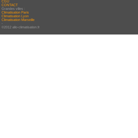
CGU
CONTACT
Grandes villes :
Climatisation Paris
Climatisation Lyon
Climatisation Marseille
-
©2012 allo-climatisation.fr