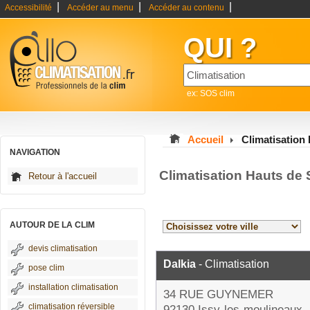
|
|
|
Accessibilité
Accéder au menu
Accéder au contenu
QUI ?
ex: SOS clim
Accueil
Climatisation
NAVIGATION
Climatisation Hauts de
Retour à l'accueil
AUTOUR DE LA CLIM
devis climatisation
Dalkia
- Climatisation
pose clim
installation climatisation
34 RUE GUYNEMER
climatisation réversible
92130 Issy-les-moulineaux