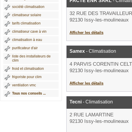
PACTE ENR SARL
- Climati
société climatisation
32 RUE DES TRAVAILLEU
climatiseur solaire
92130 Issy-les-moulineaux
tarifs climatisation
climatiseur cave à vin
Afficher les détails
climatisation à eau
purificateur d'air
Samex
- Climatisation
liste des installateurs de
clim
4 PARVIS CORENTIN CEL
froid et climatisation
92130 Issy-les-moulineaux
frigoriste pour clim
Afficher les détails
ventilation vmc
Tous nos conseils ...
Tecni
- Climatisation
2 RUE LAMARTINE
92130 Issy-les-moulineaux