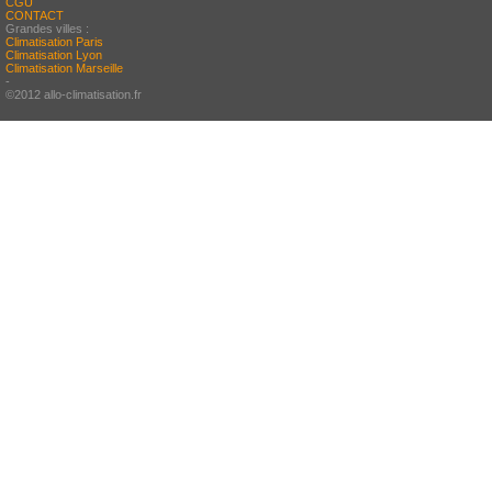
CGU
CONTACT
Grandes villes :
Climatisation Paris
Climatisation Lyon
Climatisation Marseille
-
©2012 allo-climatisation.fr