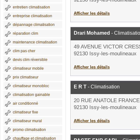
entretien climatisation
Afficher les détails
entreprise climatisation
dépannage climatisation
Drari Mohamed
- Climatisati
réparation clim
maintenance climatisation
49 AVENUE VICTOR CRE
clim pas cher
92130 Issy-les-moulineaux
devis clim réversible
Afficher les détails
climatiseur mobile
prix climatiseur
climatiseur monobloc
E R T
- Climatisation
climatisation gainable
20 RUE ANATOLE FRANCE
air conditionné
92130 Issy-les-moulineaux
climatiseur fixe
Afficher les détails
climatiseur mural
promo climatisation
chauffage et climatisation