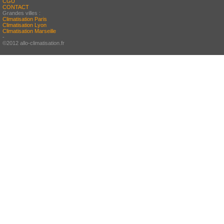
CGU
CONTACT
Grandes villes :
Climatisation Paris
Climatisation Lyon
Climatisation Marseille
-
©2012 allo-climatisation.fr