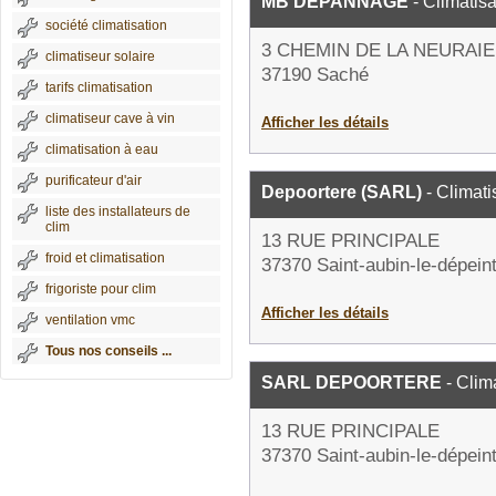
MB DEPANNAGE
- Climatisa
société climatisation
3 CHEMIN DE LA NEURAIE
climatiseur solaire
37190 Saché
tarifs climatisation
climatiseur cave à vin
Afficher les détails
climatisation à eau
purificateur d'air
Depoortere (SARL)
- Climati
liste des installateurs de
clim
13 RUE PRINCIPALE
froid et climatisation
37370 Saint-aubin-le-dépein
frigoriste pour clim
Afficher les détails
ventilation vmc
Tous nos conseils ...
SARL DEPOORTERE
- Clim
13 RUE PRINCIPALE
37370 Saint-aubin-le-dépein