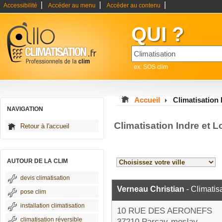
|
|
|
Accessibilité
Accéder au menu
Accéder au contenu
QUI ?
ex: SOS clim
Accueil
Climatisation 
NAVIGATION
Climatisation Indre et L
Retour à l'accueil
AUTOUR DE LA CLIM
devis climatisation
Verneau Christian
- Climatis
pose clim
installation climatisation
10 RUE DES AERONEFS
climatisation réversible
37210 Parçay-meslay