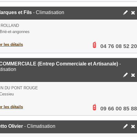
arques et Fils
- Climatisation
 ROLLAND
Brié-et-angonnes
er les détails
04 76 08 52 20
COMMERCIALE (Entrep Commerciale et Artisanale)
-
tisation
IN DU PONT ROUGE
Cessieu
er les détails
09 66 00 85 88
tto Olivier
- Climatisation