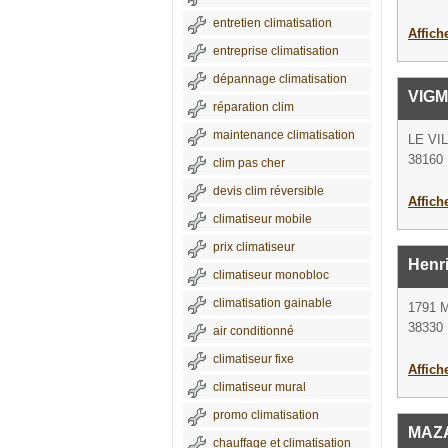
entretien climatisation
Affich
entreprise climatisation
dépannage climatisation
VIGM
réparation clim
maintenance climatisation
LE VI
38160 
clim pas cher
devis clim réversible
Affich
climatiseur mobile
prix climatiseur
Henr
climatiseur monobloc
climatisation gainable
1791 
38330 
air conditionné
climatiseur fixe
Affich
climatiseur mural
promo climatisation
MAZ
chauffage et climatisation