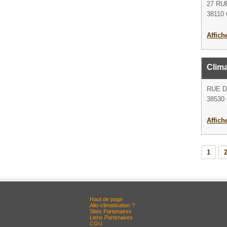
27 RU
38110 
Affich
Clim
RUE D
38530 
Affich
1
Haut de page
Allo-climatisation ?
Sites Partenaires
Liens Partenaires
CGU