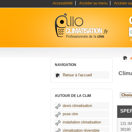
|
|
Accessibilité
Accéder au menu
Accéder au
e
A
NAVIGATION
Clima
Retour à l'accueil
AUTOUR DE LA CLIM
devis climatisation
SPER
pose clim
installation climatisation
131 I
38190 
climatisation réversible