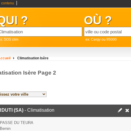
|
 contenu
QUI ?
OÙ ?
x: SOS clim
ex: Cergy ou 95000
ccueil
Climatisation Isère
tisation Isère Page 2
DUTI (SA)
- Climatisation
MPASSE DU TEURA
Bernin