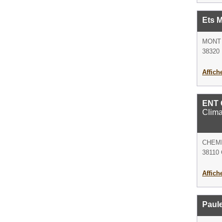
Ets M
MONT
38320 
Affich
ENT 
Clima
CHEM
38110 
Affich
Paule