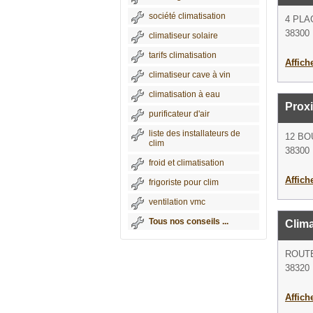
société climatisation
4 PLA
38300 
climatiseur solaire
tarifs climatisation
Affich
climatiseur cave à vin
climatisation à eau
Prox
purificateur d'air
liste des installateurs de
12 BO
clim
38300 
froid et climatisation
Affich
frigoriste pour clim
ventilation vmc
Tous nos conseils ...
Clima
ROUT
38320 
Affich