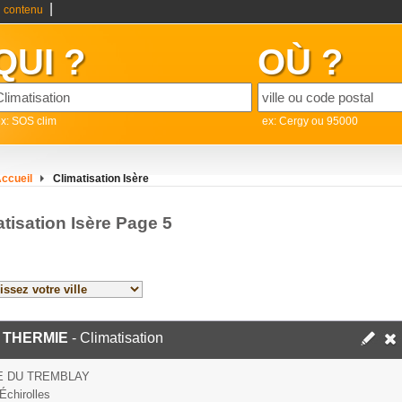
|
 contenu
QUI ?
OÙ ?
x: SOS clim
ex: Cergy ou 95000
ccueil
Climatisation Isère
tisation Isère Page 5
 THERMIE
- Climatisation
E DU TREMBLAY
Échirolles