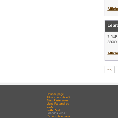
Affich
Lebr
7 RUE
38600 
Affich
<<
Haut de page
Allo-climatisation ?
Sites Partenaires
Liens Partenaires
CGU
CONTACT
Grandes villes :
Climatisation Paris