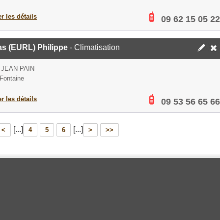
er les détails
09 62 15 05 22
as (EURL) Philippe
- Climatisation
 JEAN PAIN
Fontaine
er les détails
09 53 56 65 66
[...]
[...]
<
4
5
6
>
>>