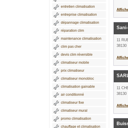
entretien climatisation
Affich
entreprise climatisation
dépannage climatisation
Sani-
réparation clim
maintenance climatisation
11 RU
38130 
clim pas cher
devis clim réversible
Affich
climatiseur mobile
prix climatiseur
SARL
climatiseur monobloc
climatisation gainable
11 CH
38130 
air conditionné
climatiseur fixe
Affich
climatiseur mural
promo climatisation
Buis
chauffage et climatisation