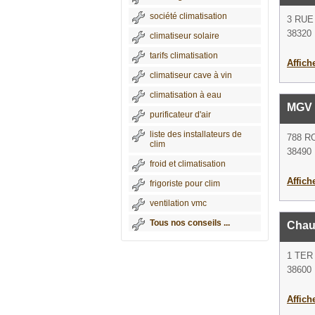
société climatisation
3 RUE
38320
climatiseur solaire
tarifs climatisation
Affich
climatiseur cave à vin
climatisation à eau
MGV
purificateur d'air
liste des installateurs de
788 
clim
38490 F
froid et climatisation
Affich
frigoriste pour clim
ventilation vmc
Tous nos conseils ...
Chau
1 TER
38600 
Affich