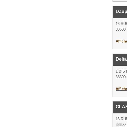
Daup
13 RU
38600 
Affich
Delta
1 BIS
38600 
Affich
GLAS
13 RU
38600 