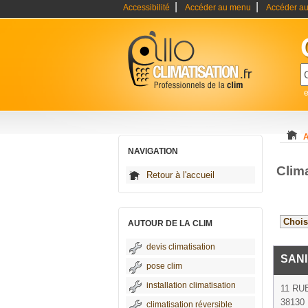
|
|
Accessibilité
Accéder au menu
Accéder au
e
A
NAVIGATION
Clima
Retour à l'accueil
AUTOUR DE LA CLIM
devis climatisation
SANI
pose clim
installation climatisation
11 RU
38130 
climatisation réversible