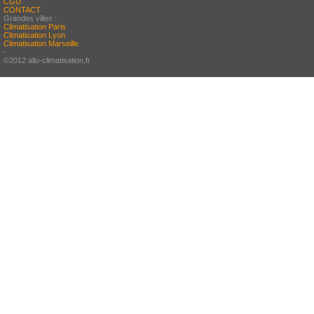
CGU
CONTACT
Grandes villes :
Climatisation Paris
Climatisation Lyon
Climatisation Marseille
-
©2012 allo-climatisation.fr