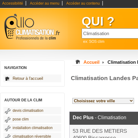
|
|
|
Accessibilité
Accéder au menu
Accéder au contenu
QUI ?
ex: SOS clim
Accueil
Climatisation
NAVIGATION
Climatisation Landes P
Retour à l'accueil
AUTOUR DE LA CLIM
devis climatisation
Dec Plus
- Climatisation
pose clim
installation climatisation
53 RUE DES METIERS
climatisation réversible
40600 Biscarrosse