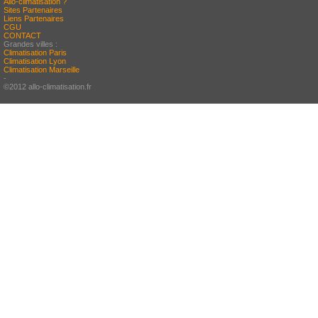
Allo-climatisation ?
Sites Partenaires
Liens Partenaires
CGU
CONTACT
Grandes villes :
Climatisation Paris
Climatisation Lyon
Climatisation Marseille
-
©2012 allo-climatisation.fr