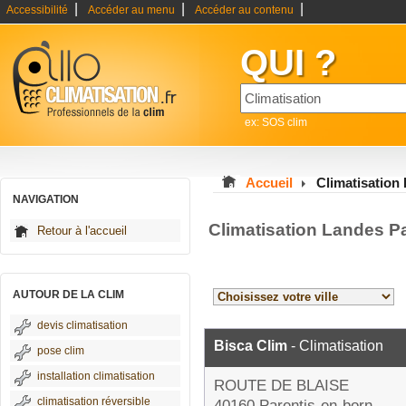
|
|
|
Accessibilité
Accéder au menu
Accéder au contenu
QUI ?
ex: SOS clim
Accueil
Climatisation
NAVIGATION
Climatisation Landes P
Retour à l'accueil
AUTOUR DE LA CLIM
devis climatisation
Bisca Clim
- Climatisation
pose clim
installation climatisation
ROUTE DE BLAISE
climatisation réversible
40160 Parentis-en-born