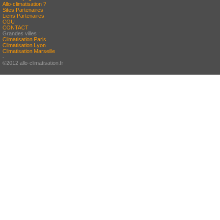
Allo-climatisation ?
Sites Partenaires
Liens Partenaires
CGU
CONTACT
Grandes villes :
Climatisation Paris
Climatisation Lyon
Climatisation Marseille
-
©2012 allo-climatisation.fr