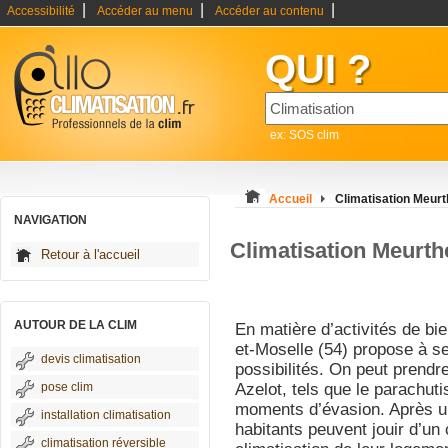
|
|
|
Accessibilité
Accéder au menu
Accéder au contenu
QUI ?
ex: SOS clim
Accueil
Climatisation Meurt
NAVIGATION
Climatisation Meurth
Retour à l'accueil
AUTOUR DE LA CLIM
En matière d’activités de bi
et-Moselle (54) propose à se
devis climatisation
possibilités. On peut prendr
pose clim
Azelot, tels que le parachut
moments d’évasion. Après un
installation climatisation
habitants peuvent jouir d’un
climatisation réversible