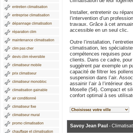
climatisation de leur logeme
entretien climatisation
Installer, entretenir ou répa
entreprise climatisation
l’intervention d’un profession
dépannage climatisation
travaux. Grâce à cet annuaire
accessible en un seul clic.
réparation clim
maintenance climatisation
Outre l’installation, l’entret
climatisation, les spécialis
clim pas cher
compétences requises pour a
devis clim réversible
clients. Dans ce cadre, pour
climatiseur mobile
suggèrent par exemple un puri
capacité de filtrer les pollen
prix climatiseur
suspension dans l’air. Associ
climatiseur monobloc
assainir l’air à l’intérieur d
Moselle (54). Compact et sil
climatisation gainable
confort optimal à ses utilisa
air conditionné
climatiseur fixe
climatiseur mural
promo climatisation
Savoy Jean Paul
- Climatisat
chauffage et climatisation