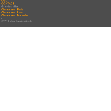
CGU
CONTACT
Grandes villes :
Climatisation Paris
Climatisation Lyon
Climatisation Marseille
-
©2012 allo-climatisation.fr