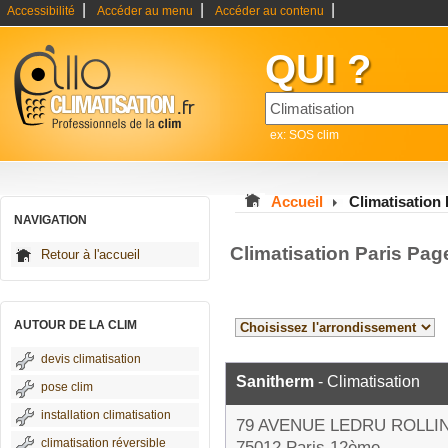
|
|
|
Accessibilité
Accéder au menu
Accéder au contenu
QUI ?
ex: SOS clim
Accueil
Climatisation 
NAVIGATION
Climatisation Paris Pag
Retour à l'accueil
AUTOUR DE LA CLIM
devis climatisation
Sanitherm
- Climatisation
pose clim
installation climatisation
79 AVENUE LEDRU ROLLI
climatisation réversible
75012 Paris 12ème