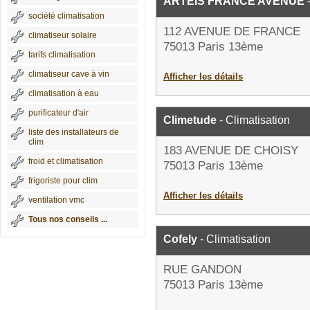
ARTEIS FRANCE AVENUE
-
société climatisation
112 AVENUE DE FRANCE
climatiseur solaire
75013 Paris 13ème
tarifs climatisation
climatiseur cave à vin
Afficher les détails
climatisation à eau
purificateur d'air
Climetude
- Climatisation
liste des installateurs de
clim
183 AVENUE DE CHOISY
froid et climatisation
75013 Paris 13ème
frigoriste pour clim
Afficher les détails
ventilation vmc
Tous nos conseils ...
Cofely
- Climatisation
RUE GANDON
75013 Paris 13ème