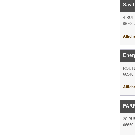
Sav 
4 RUE
66700 
Affich
Energ
ROUTE
66540
Affich
FAR
20 RU
66650 