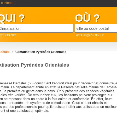
|
 contenu
QUI ?
OÙ ?
x: SOS clim
ex: Cergy ou 95000
ccueil
Climatisation Pyrénées Orientales
atisation Pyrénées Orientales
énées-Orientales (66) constituent l’endroit idéal pour découvrir et connaître l
marin. Le département abrite en effet la Réserve naturelle marine de Cerbère
s, la première du genre dans le pays. On y présente des espèces végétales
ales très variées. De retour chez eux, les habitants peuvent prolonger leur
 en se reposant dans un cadre à la fois calme et confortable. En effet, leurs
ions sont dotées de systèmes de climatisation. Ceux-ci sont choisis et
és par des professionnels pour qu’ils puissent offrir aux utilisateurs un meilleur
ent et une satisfaction optimale.