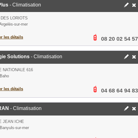
Plus
- Climatisation
 DES LORIOTS
Argelès-sur-mer
er les détails
08 20 02 54 57
ie Solutions
- Climatisation
 NATIONALE 616
 Baho
er les détails
04 68 64 94 83
RAN
- Climatisation
E JEAN ICHE
Banyuls-sur-mer