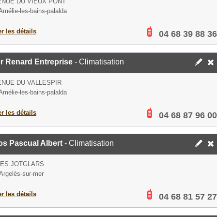
ENUE DU VIEUX PONT
Amélie-les-bains-palalda
er les détails
04 68 39 88 36
r Renard Entreprise
- Climatisation
ENUE DU VALLESPIR
Amélie-les-bains-palalda
er les détails
04 68 87 96 00
os Pascual Albert
- Climatisation
DES JOTGLARS
Argelès-sur-mer
er les détails
04 68 81 57 27