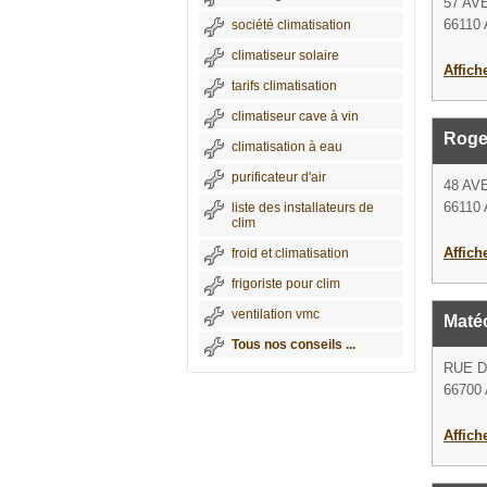
57 AV
66110 
société climatisation
climatiseur solaire
Affich
tarifs climatisation
climatiseur cave à vin
Roge
climatisation à eau
purificateur d'air
48 AV
66110 
liste des installateurs de
clim
Affich
froid et climatisation
frigoriste pour clim
ventilation vmc
Maté
Tous nos conseils ...
RUE 
66700 
Affich