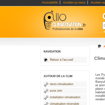
|
|
Accessibilité
Accéder au menu
Accéder au
e
A
NAVIGATION
Clim
Retour à l'accueil
Les Pyr
AUTOUR DE LA CLIM
monde 
Banyul
devis climatisation
et anim
plaisir
pose clim
habitat
install
installation climatisation
rendem
climatisation réversible