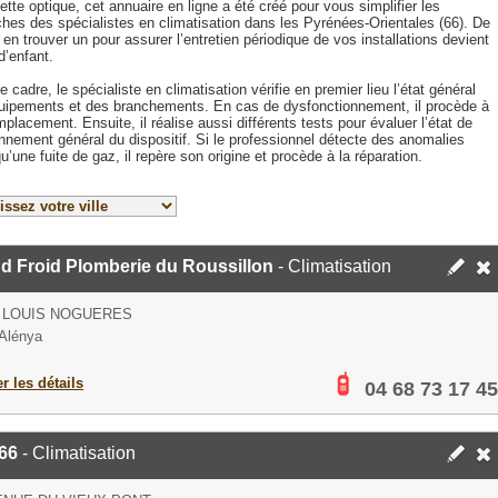
tte optique, cet annuaire en ligne a été créé pour vous simplifier les
ches des spécialistes en climatisation dans les Pyrénées-Orientales (66). De
, en trouver un pour assurer l’entretien périodique de vos installations devient
d’enfant.
 cadre, le spécialiste en climatisation vérifie en premier lieu l’état général
uipements et des branchements. En cas de dysfonctionnement, il procède à
mplacement. Ensuite, il réalise aussi différents tests pour évaluer l’état de
nnement général du dispositif. Si le professionnel détecte des anomalies
qu’une fuite de gaz, il repère son origine et procède à la réparation.
d Froid Plomberie du Roussillon
- Climatisation
 LOUIS NOGUERES
Alénya
er les détails
04 68 73 17 45
66
- Climatisation