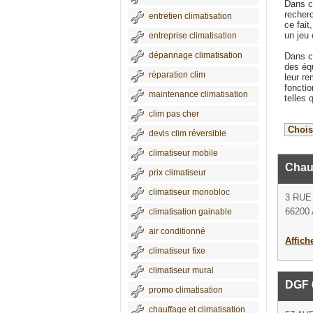
Dans ce
recher
entretien climatisation
ce fait
un jeu 
entreprise climatisation
dépannage climatisation
Dans ce
des éq
réparation clim
leur re
fonctio
maintenance climatisation
telles 
clim pas cher
devis clim réversible
climatiseur mobile
Chau
prix climatiseur
climatiseur monobloc
3 RUE
66200 
climatisation gainable
air conditionné
Affich
climatiseur fixe
climatiseur mural
DGF 
promo climatisation
chauffage et climatisation