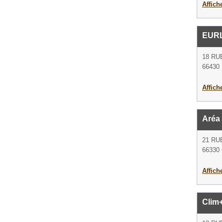
Affich
EURL
18 RU
66430
Affich
Aréa
21 RU
66330
Affich
Clim