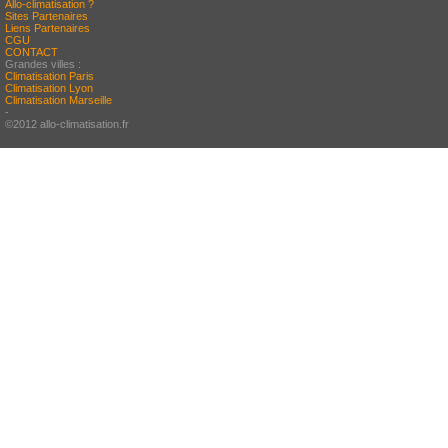
Allo-climatisation ?
Sites Partenaires
Liens Partenaires
CGU
CONTACT
Grandes villes :
Climatisation Paris
Climatisation Lyon
Climatisation Marseille
-
©2012 allo-climatisation.fr