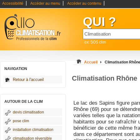
|
|
|
Accessibilité
Accéder au menu
Accéder au contenu
QUI ?
ex: SOS clim
Accueil
Climatisation Rhôn
NAVIGATION
Climatisation Rhône
Retour à l'accueil
AUTOUR DE LA CLIM
Le lac des Sapins figure par
Rhône (69) pour se détendre 
devis climatisation
variées telles que la natati
pose clim
habitants pour se rafraîchir 
bénéficier de cette même fra
installation climatisation
dans ce département sont a
climatisation réversible