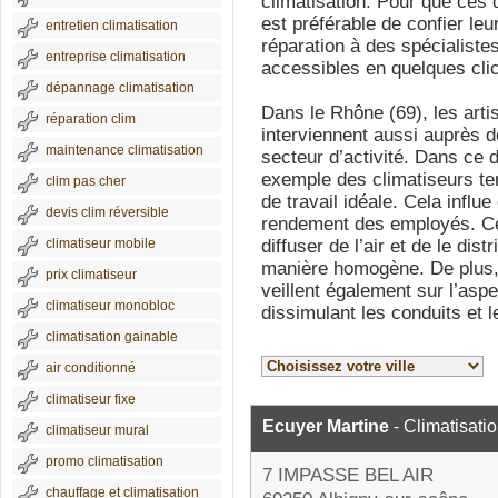
climatisation. Pour que ces 
est préférable de confier leur 
entretien climatisation
réparation à des spécialistes
entreprise climatisation
accessibles en quelques clic
dépannage climatisation
Dans le Rhône (69), les arti
réparation clim
interviennent aussi auprès d
maintenance climatisation
secteur d’activité. Dans ce d
exemple des climatiseurs te
clim pas cher
de travail idéale. Cela influ
devis clim réversible
rendement des employés. Ces
climatiseur mobile
diffuser de l’air et de le dist
manière homogène. De plus, 
prix climatiseur
veillent également sur l’asp
climatiseur monobloc
dissimulant les conduits et
climatisation gainable
air conditionné
climatiseur fixe
Ecuyer Martine
- Climatisati
climatiseur mural
promo climatisation
7 IMPASSE BEL AIR
chauffage et climatisation