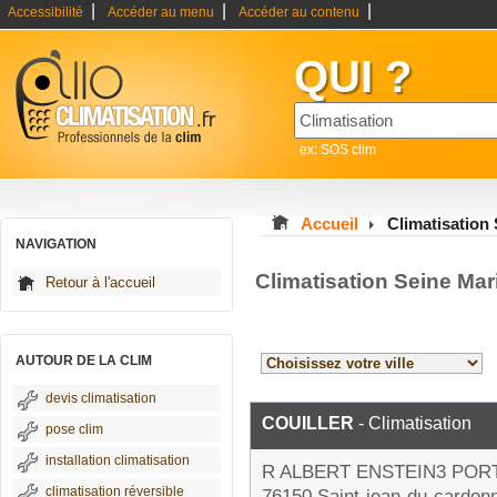
|
|
|
Accessibilité
Accéder au menu
Accéder au contenu
QUI ?
ex: SOS clim
Accueil
Climatisation
NAVIGATION
Climatisation Seine Mar
Retour à l'accueil
AUTOUR DE LA CLIM
devis climatisation
COUILLER
- Climatisation
pose clim
installation climatisation
R ALBERT ENSTEIN3 POR
climatisation réversible
76150 Saint-jean-du-cardon