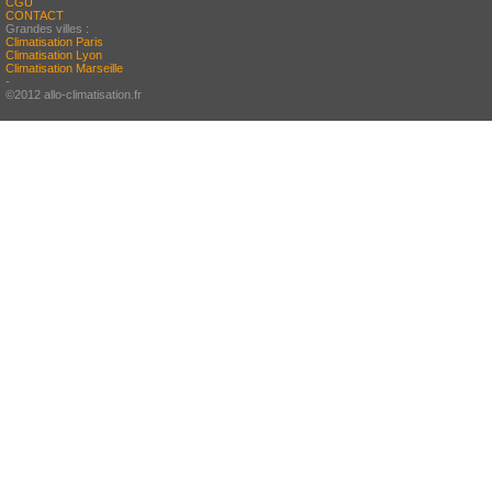
CGU
CONTACT
Grandes villes :
Climatisation Paris
Climatisation Lyon
Climatisation Marseille
-
©2012 allo-climatisation.fr