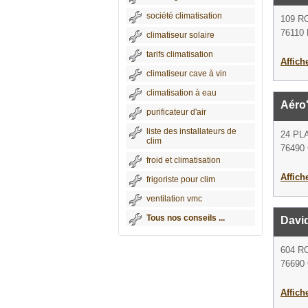
société climatisation
109 
76110 
climatiseur solaire
tarifs climatisation
Affich
climatiseur cave à vin
climatisation à eau
Aéro
purificateur d'air
liste des installateurs de
24 PL
clim
76490
froid et climatisation
Affich
frigoriste pour clim
ventilation vmc
Tous nos conseils ...
David
604 R
76690 C
Affich