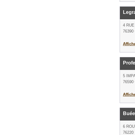
Legr
4 RU
76390 
Affich
Profe
5 IMP
76590 
Affich
Buée
6 RO
76220 