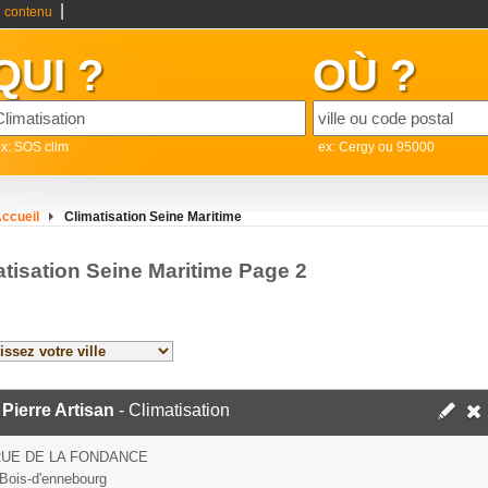
|
 contenu
QUI ?
OÙ ?
x: SOS clim
ex: Cergy ou 95000
ccueil
Climatisation Seine Maritime
atisation Seine Maritime Page 2
 Pierre Artisan
- Climatisation
RUE DE LA FONDANCE
Bois-d'ennebourg