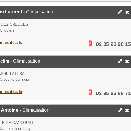
as Laurent
- Climatisation
E DES CREQUES
Criquiers
er les détails
02 35 93 98 15
clim
- Climatisation
ASSE LATERALE
Crosville-sur-scie
er les détails
02 35 83 88 71
 Antoine
- Climatisation
UTE DE GANCOURT
Dampierre-en-bray