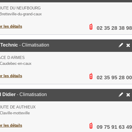
ROUTE DU NEUFBOURG
Bretteville-du-grand-caux
er les détails
02 35 28 38 98
'Technic
- Climatisation
ACE D ARMES
 Caudebec-en-caux
er les détails
02 35 95 28 00
 Didier
- Climatisation
OUTE DE AUTHIEUX
laville-motteville
er les détails
09 75 91 63 49