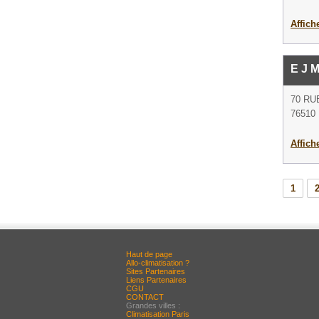
Affich
E J 
70 RU
76510 
Affich
1
Haut de page
Allo-climatisation ?
Sites Partenaires
Liens Partenaires
CGU
CONTACT
Grandes villes :
Climatisation Paris