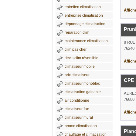
entretien climatisation
Affich
entreprise climatisation
dépannage climatisation
Pruni
réparation clim
maintenance climatisation
8 RU
76240
clim pas cher
devis clim réversible
Affich
climatiseur mobile
prix climatiseur
CPE 
climatiseur monobloc
climatisation gainable
ADRE
76680 
air conditionné
climatiseur fixe
Affich
climatiseur mural
promo climatisation
Plan
chauffage et climatisation