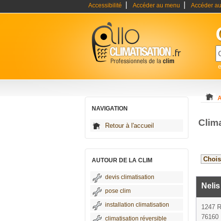
|
|
Accessibilité
Accéder au menu
Accéder au
e
A
NAVIGATION
Clim
Retour à l'accueil
AUTOUR DE LA CLIM
devis climatisation
Nelis
pose clim
installation climatisation
1247 
76160 
climatisation réversible