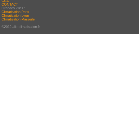
CGU
CONTACT
Grandes villes :
Climatisation Paris
Climatisation Lyon
Climatisation Marseille
-
©2012 allo-climatisation.fr