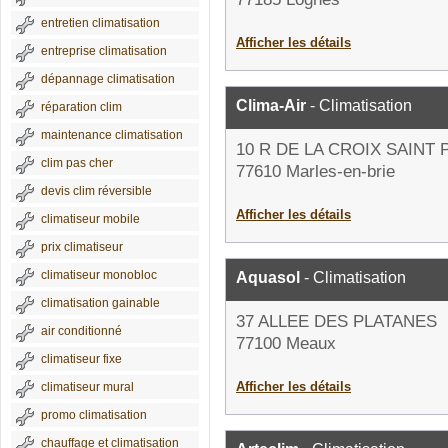
entretien climatisation
Afficher les détails
entreprise climatisation
dépannage climatisation
Clima-Air
- Climatisation
réparation clim
maintenance climatisation
10 R DE LA CROIX SAINT 
clim pas cher
77610 Marles-en-brie
devis clim réversible
Afficher les détails
climatiseur mobile
prix climatiseur
climatiseur monobloc
Aquasol
- Climatisation
climatisation gainable
37 ALLEE DES PLATANES
air conditionné
77100 Meaux
climatiseur fixe
Afficher les détails
climatiseur mural
promo climatisation
chauffage et climatisation