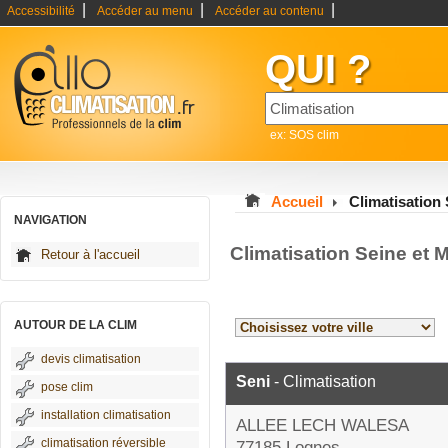
|
|
|
Accessibilité
Accéder au menu
Accéder au contenu
QUI ?
ex: SOS clim
Accueil
Climatisation
NAVIGATION
Climatisation Seine et 
Retour à l'accueil
AUTOUR DE LA CLIM
devis climatisation
Seni
- Climatisation
pose clim
installation climatisation
ALLEE LECH WALESA
climatisation réversible
77185 Lognes