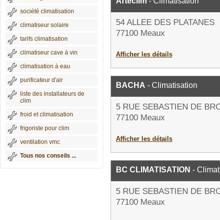
Arteclim
- Climatisation
société climatisation
54 ALLEE DES PLATANES
climatiseur solaire
77100 Meaux
tarifs climatisation
climatiseur cave à vin
Afficher les détails
climatisation à eau
purificateur d'air
BACHA
- Climatisation
liste des installateurs de
clim
5 RUE SEBASTIEN DE B
froid et climatisation
77100 Meaux
frigoriste pour clim
Afficher les détails
ventilation vmc
Tous nos conseils ...
BC CLIMATISATION
- Climat
5 RUE SEBASTIEN DE B
77100 Meaux