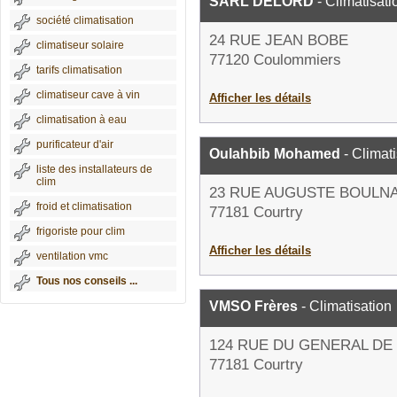
SARL DELORD
- Climatisati
société climatisation
24 RUE JEAN BOBE
climatiseur solaire
77120 Coulommiers
tarifs climatisation
climatiseur cave à vin
Afficher les détails
climatisation à eau
purificateur d'air
Oulahbib Mohamed
- Climati
liste des installateurs de
clim
23 RUE AUGUSTE BOULN
froid et climatisation
77181 Courtry
frigoriste pour clim
Afficher les détails
ventilation vmc
Tous nos conseils ...
VMSO Frères
- Climatisation
124 RUE DU GENERAL DE
77181 Courtry