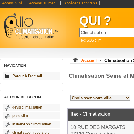
|
|
|
Accessibilité
Accéder au menu
Accéder au contenu
QUI ?
ex: SOS clim
Accueil
Climatisation
NAVIGATION
Climatisation Seine et 
Retour à l'accueil
AUTOUR DE LA CLIM
devis climatisation
Itac
- Climatisation
pose clim
installation climatisation
10 RUE DES MARGATS
climatisation réversible
77120 Coulommiers