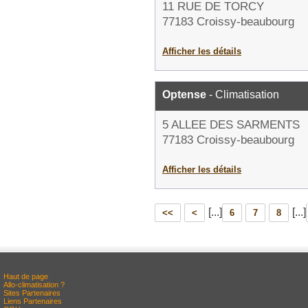
11 RUE DE TORCY
77183 Croissy-beaubourg
Afficher les détails
Optense
- Climatisation
5 ALLEE DES SARMENTS
77183 Croissy-beaubourg
Afficher les détails
[...]
[...]
<<
<
6
7
8
Haut de page
Allo-climatisation ?
Sites Partenaires
Liens Partenaires