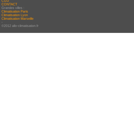
CGU
CONTACT
Grandes villes :
Climatisation Paris
Climatisation Lyon
Climatisation Marseille
-
©2012 allo-climatisation.fr