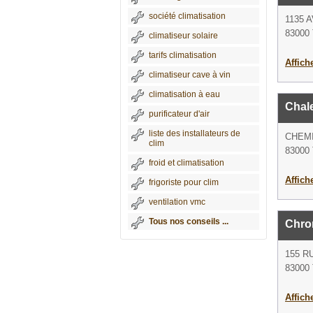
société climatisation
1135 
83000 
climatiseur solaire
tarifs climatisation
Affich
climatiseur cave à vin
climatisation à eau
Chal
purificateur d'air
liste des installateurs de
CHEMI
clim
83000 
froid et climatisation
Affich
frigoriste pour clim
ventilation vmc
Tous nos conseils ...
Chron
155 R
83000 
Affich