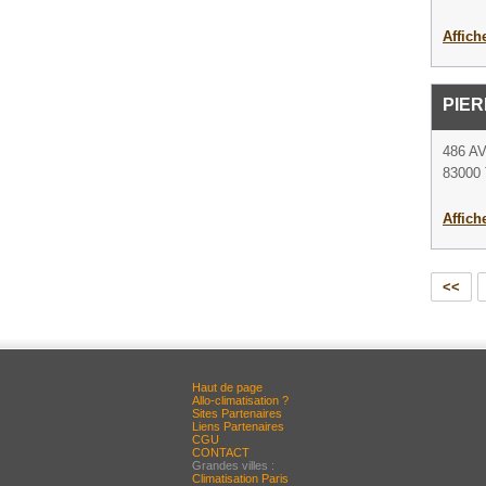
Affich
PIE
486 
83000 
Affich
<<
Haut de page
Allo-climatisation ?
Sites Partenaires
Liens Partenaires
CGU
CONTACT
Grandes villes :
Climatisation Paris