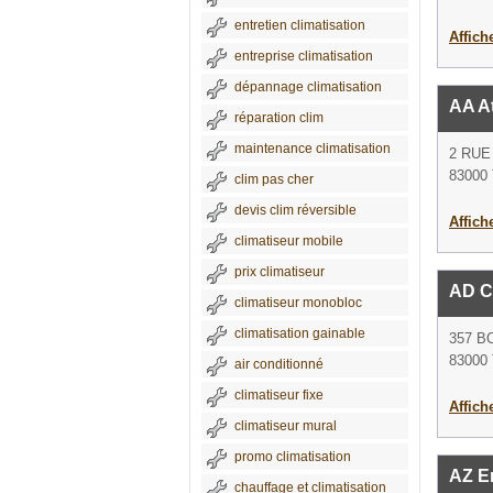
entretien climatisation
Affich
entreprise climatisation
dépannage climatisation
AA A
réparation clim
maintenance climatisation
2 RUE
83000 
clim pas cher
devis clim réversible
Affich
climatiseur mobile
prix climatiseur
AD Cl
climatiseur monobloc
climatisation gainable
357 
83000 
air conditionné
climatiseur fixe
Affich
climatiseur mural
promo climatisation
AZ E
chauffage et climatisation