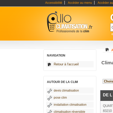
|
|
Accessibilité
Accéder au menu
Accéder au
e
A
NAVIGATION
Clim
Retour à l'accueil
AUTOUR DE LA CLIM
devis climatisation
DE L
pose clim
installation climatisation
QUAR
83210 S
climatisation réversible