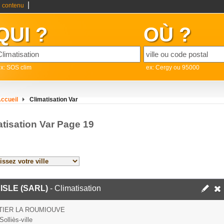
|
 contenu
QUI ?
OÙ ?
x: SOS clim
ex: Cergy ou 95000
ccueil
Climatisation Var
atisation Var Page 19
 ISLE (SARL)
- Climatisation
TIER LA ROUMIOUVE
olliès-ville