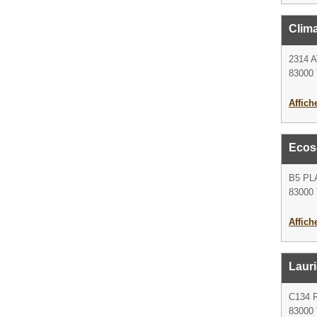
Clima
2314
83000 
Affich
Ecos
B5 PL
83000 
Affich
Lauri
C134 
83000 