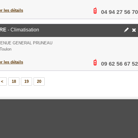
er les détails
04 94 27 56 70
RRE
- Climatisation
AVENUE GENERAL PRUNEAU
Toulon
er les détails
09 62 56 67 52
<
18
19
20