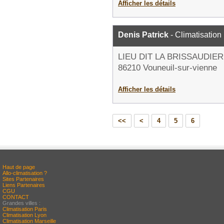
Afficher les détails
Denis Patrick
- Climatisation
LIEU DIT LA BRISSAUDIE
86210 Vouneuil-sur-vienne
Afficher les détails
<<
<
4
5
6
Haut de page
Allo-climatisation ?
Sites Partenaires
Liens Partenaires
CGU
CONTACT
Grandes villes :
Climatisation Paris
Climatisation Lyon
Climatisation Marseille