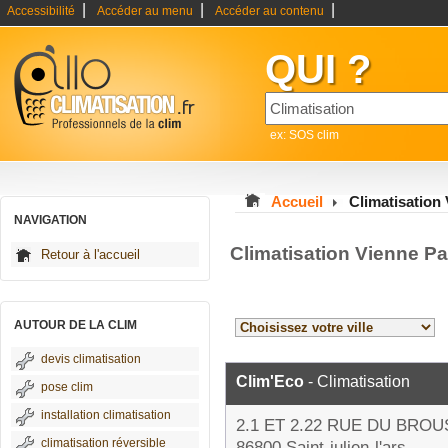
|
|
|
Accessibilité
Accéder au menu
Accéder au contenu
QUI ?
ex: SOS clim
Accueil
Climatisation
NAVIGATION
Climatisation Vienne P
Retour à l'accueil
AUTOUR DE LA CLIM
devis climatisation
Clim'Eco
- Climatisation
pose clim
installation climatisation
2.1 ET 2.22 RUE DU BRO
climatisation réversible
86800 Saint-julien-l'ars