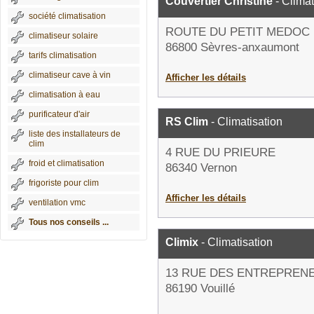
Couvertier Christine
- Climat
société climatisation
ROUTE DU PETIT MEDOC
climatiseur solaire
86800 Sèvres-anxaumont
tarifs climatisation
climatiseur cave à vin
Afficher les détails
climatisation à eau
purificateur d'air
RS Clim
- Climatisation
liste des installateurs de
clim
4 RUE DU PRIEURE
froid et climatisation
86340 Vernon
frigoriste pour clim
Afficher les détails
ventilation vmc
Tous nos conseils ...
Climix
- Climatisation
13 RUE DES ENTREPREN
86190 Vouillé