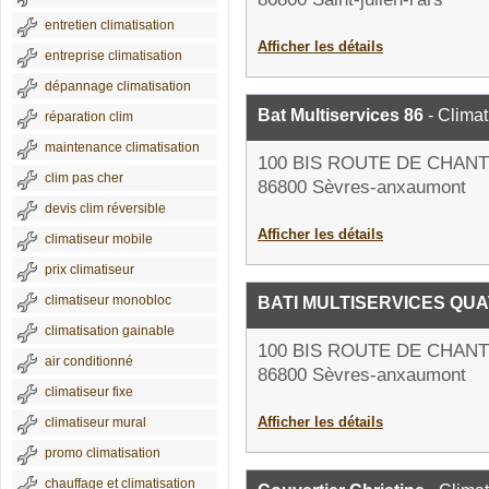
entretien climatisation
Afficher les détails
entreprise climatisation
dépannage climatisation
Bat Multiservices 86
- Climat
réparation clim
maintenance climatisation
100 BIS ROUTE DE CHAN
clim pas cher
86800 Sèvres-anxaumont
devis clim réversible
Afficher les détails
climatiseur mobile
prix climatiseur
climatiseur monobloc
BATI MULTISERVICES QU
climatisation gainable
100 BIS ROUTE DE CHAN
air conditionné
86800 Sèvres-anxaumont
climatiseur fixe
Afficher les détails
climatiseur mural
promo climatisation
chauffage et climatisation