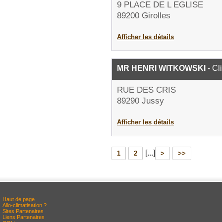
9 PLACE DE L EGLISE
89200 Girolles
Afficher les détails
MR HENRI WITKOWSKI
- Cl
RUE DES CRIS
89290 Jussy
Afficher les détails
[...]
1
2
>
>>
Haut de page
Allo-climatisation ?
Sites Partenaires
Liens Partenaires