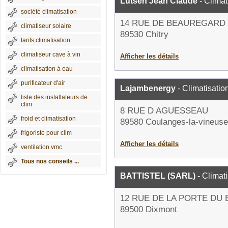
Lutsen Jean Claude
- Climat
société climatisation
14 RUE DE BEAUREGARD
climatiseur solaire
89530 Chitry
tarifs climatisation
climatiseur cave à vin
Afficher les détails
climatisation à eau
purificateur d'air
Lajambenergy
- Climatisatio
liste des installateurs de
clim
8 RUE D AGUESSEAU
froid et climatisation
89580 Coulanges-la-vineuse
frigoriste pour clim
Afficher les détails
ventilation vmc
Tous nos conseils ...
BATTISTEL (SARL)
- Climati
12 RUE DE LA PORTE DU 
89500 Dixmont