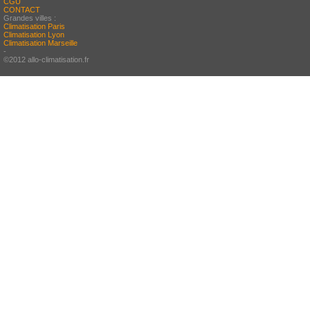
CGU
CONTACT
Grandes villes :
Climatisation Paris
Climatisation Lyon
Climatisation Marseille
-
©2012 allo-climatisation.fr