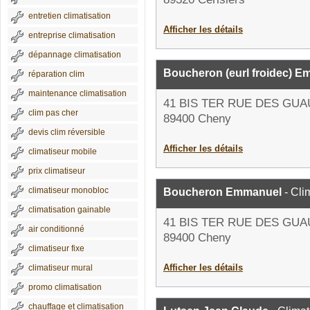
entretien climatisation
Afficher les détails
entreprise climatisation
dépannage climatisation
Boucheron (eurl froidec) 
réparation clim
maintenance climatisation
41 BIS TER RUE DES GU
clim pas cher
89400 Cheny
devis clim réversible
Afficher les détails
climatiseur mobile
prix climatiseur
climatiseur monobloc
Boucheron Emmanuel
- Cli
climatisation gainable
41 BIS TER RUE DES GU
air conditionné
89400 Cheny
climatiseur fixe
Afficher les détails
climatiseur mural
promo climatisation
chauffage et climatisation