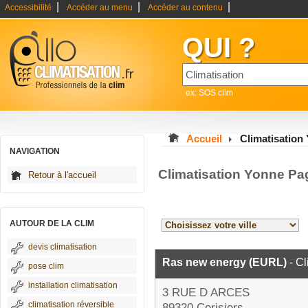
|
|
|
Accessibilité
Accéder au menu
Accéder au contenu
QUI ?
ex: SOS clim
Accueil
Climatisation
NAVIGATION
Climatisation Yonne Pa
Retour à l'accueil
AUTOUR DE LA CLIM
devis climatisation
Ras new energy (EURL)
- Cl
pose clim
installation climatisation
3 RUE D ARCES
climatisation réversible
89320 Cerisiers