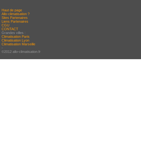
Haut de page
Allo-climatisation ?
Sites Partenaires
Liens Partenaires
CGU
CONTACT
Grandes villes :
Climatisation Paris
Climatisation Lyon
Climatisation Marseille
-
©2012 allo-climatisation.fr