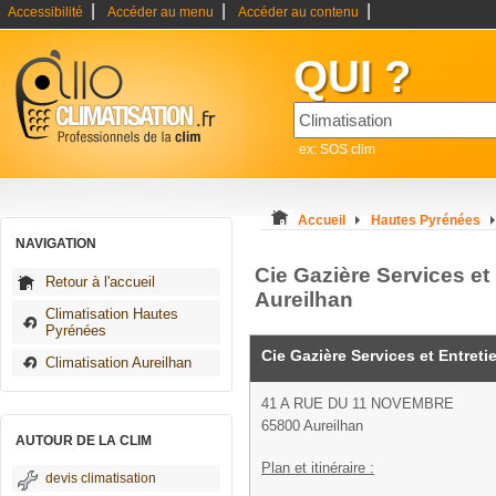
|
|
|
Accessibilité
Accéder au menu
Accéder au contenu
QUI ?
ex: SOS clim
Accueil
Hautes Pyrénées
NAVIGATION
Cie Gazière Services et 
Retour à l'accueil
Aureilhan
Climatisation Hautes
Pyrénées
Cie Gazière Services et Entreti
Climatisation Aureilhan
41 A RUE DU 11 NOVEMBRE
65800 Aureilhan
AUTOUR DE LA CLIM
Plan et itinéraire :
devis climatisation