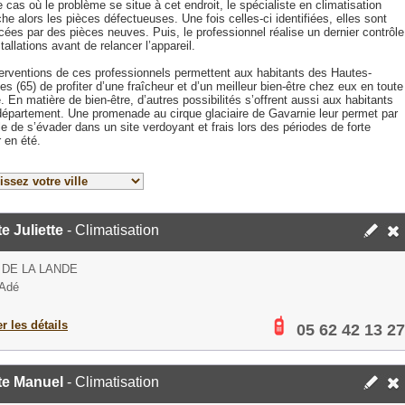
 cas où le problème se situe à cet endroit, le spécialiste en climatisation
he alors les pièces défectueuses. Une fois celles-ci identifiées, elles sont
ées par des pièces neuves. Puis, le professionnel réalise un dernier contrôle
tallations avant de relancer l’appareil.
terventions de ces professionnels permettent aux habitants des Hautes-
s (65) de profiter d’une fraîcheur et d’un meilleur bien-être chez eux en toute
. En matière de bien-être, d’autres possibilités s’offrent aussi aux habitants
département. Une promenade au cirque glaciaire de Gavarnie leur permet par
 de s’évader dans un site verdoyant et frais lors des périodes de forte
 en été.
e Juliette
- Climatisation
 DE LA LANDE
 Adé
er les détails
05 62 42 13 27
te Manuel
- Climatisation