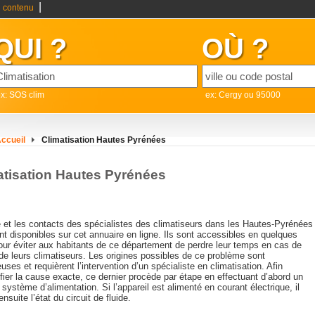
|
 contenu
QUI ?
OÙ ?
x: SOS clim
ex: Cergy ou 95000
ccueil
Climatisation Hautes Pyrénées
atisation Hautes Pyrénées
e et les contacts des spécialistes des climatiseurs dans les Hautes-Pyrénées
nt disponibles sur cet annuaire en ligne. Ils sont accessibles en quelques
pour éviter aux habitants de ce département de perdre leur temps en cas de
de leurs climatiseurs. Les origines possibles de ce problème sont
ses et requièrent l’intervention d’un spécialiste en climatisation. Afin
ifier la cause exacte, ce dernier procède par étape en effectuant d’abord un
 système d’alimentation. Si l’appareil est alimenté en courant électrique, il
 ensuite l’état du circuit de fluide.