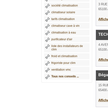
3 RUE
société climatisation
65100
climatiseur solaire
tarifs climatisation
Affich
climatiseur cave à vin
climatisation à eau
TEC
purificateur d'air
4 AV
liste des installateurs de
clim
65100
froid et climatisation
Affich
frigoriste pour clim
ventilation vmc
Béga
Tous nos conseils ...
15 RU
65400 
Affich