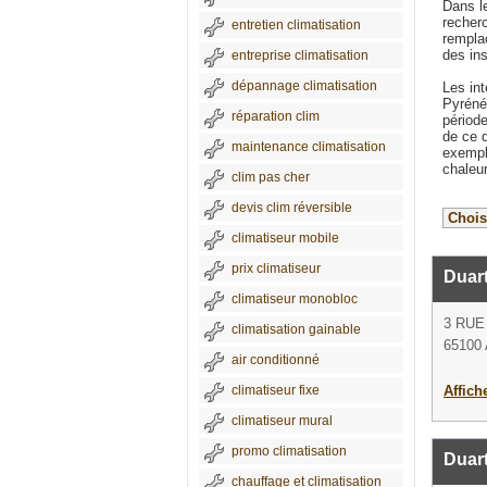
Dans le
recherc
entretien climatisation
remplac
des ins
entreprise climatisation
dépannage climatisation
Les in
Pyrénée
réparation clim
période
de ce 
maintenance climatisation
exemple
chaleur
clim pas cher
devis clim réversible
climatiseur mobile
prix climatiseur
Duart
climatiseur monobloc
3 RUE
climatisation gainable
65100
air conditionné
climatiseur fixe
Affich
climatiseur mural
promo climatisation
Duar
chauffage et climatisation