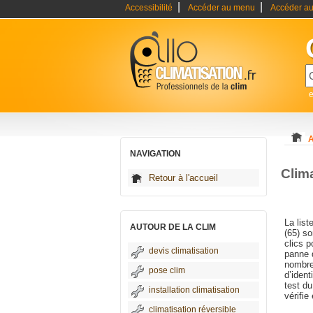
|
|
Accessibilité
Accéder au menu
Accéder au
e
A
NAVIGATION
Clim
Retour à l'accueil
La list
AUTOUR DE LA CLIM
(65) so
clics 
devis climatisation
panne 
nombreu
pose clim
d’ident
test du
installation climatisation
vérifie
climatisation réversible