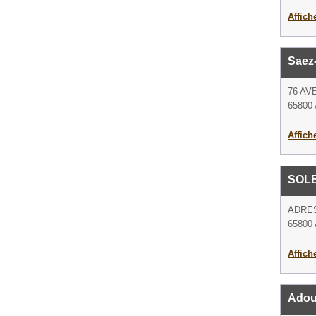
Affich
Saez
76 AV
65800 
Affich
SOL
ADRE
65800 
Affich
Adou