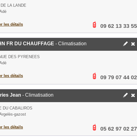
 DE LA LANDE
 Adé
er les détails
09 62 13 33 55
HN FR DU CHAUFFAGE
- Climatisation
ENUE DES PYRENEES
 Adé
er les détails
09 79 07 44 02
ries Jean
- Climatisation
E DU CABALIROS
Argelès-gazost
er les détails
05 62 97 02 27