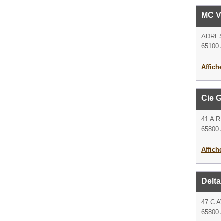
MC Ve
ADRE
65100 
Affich
Cie G
41 A 
65800 
Affich
Delta
47 C 
65800 