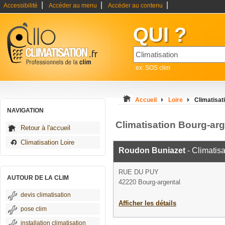
|
|
|
Accessibilité
Accéder au menu
Accéder au contenu
QUI ?
ex: SOS clim
Accueil
Loire
Climatisat
NAVIGATION
Climatisation Bourg-arg
Retour à l'accueil
Climatisation Loire
Roudon Buniazet
- Climatisa
RUE DU PUY
AUTOUR DE LA CLIM
42220 Bourg-argental
devis climatisation
Afficher les détails
pose clim
installation climatisation