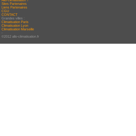
Allo-climatisation ?
Sites Partenaires
Liens Partenaires
CGU
CONTACT
Grandes villes :
Climatisation Paris
Climatisation Lyon
Climatisation Marseille
-
©2012 allo-climatisation.fr