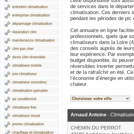
cette disponibilité sont auss
de services dans le départe
entretien climatisation
climatisation. Ces derniers 
entreprise climatisation
pendant les périodes de pic d
dépannage climatisation
Cet annuaire en ligne facili
réparation clim
professionnels, quels que so
maintenance climatisation
climatiseurs dans la Loire (
des conseils auprès de leurs 
clim pas cher
leur expérience. Par exemple
devis clim réversible
budget disponible, ils peuve
climatiseur mobile
réversibles Inverter permett
et de la rafraîchir en été. C
prix climatiseur
l’économie d’énergie en utili
climatiseur monobloc
chaleur.
climatisation gainable
air conditionné
climatiseur fixe
Arnaud Antoine
- Climatisati
climatiseur mural
promo climatisation
CHEMIN DU PERROT
chauffage et climatisation