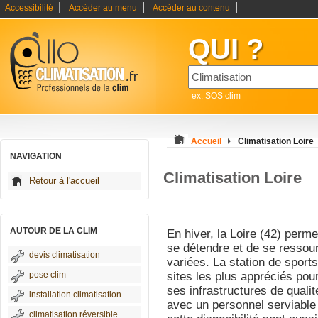
|
|
|
Accessibilité
Accéder au menu
Accéder au contenu
QUI ?
ex: SOS clim
Accueil
Climatisation Loire
NAVIGATION
Climatisation Loire
Retour à l'accueil
AUTOUR DE LA CLIM
En hiver, la Loire (42) perme
se détendre et de se ressour
devis climatisation
variées. La station de sports
pose clim
sites les plus appréciés pou
ses infrastructures de qualité
installation climatisation
avec un personnel serviable e
climatisation réversible