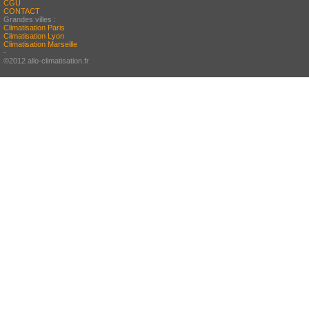
CGU
CONTACT
Grandes villes :
Climatisation Paris
Climatisation Lyon
Climatisation Marseille
-
©2012 allo-climatisation.fr