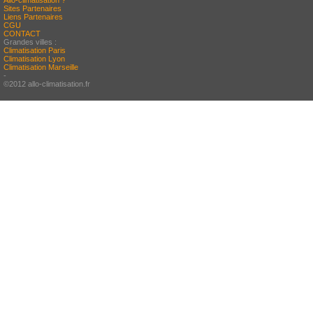
Allo-climatisation ?
Sites Partenaires
Liens Partenaires
CGU
CONTACT
Grandes villes :
Climatisation Paris
Climatisation Lyon
Climatisation Marseille
-
©2012 allo-climatisation.fr