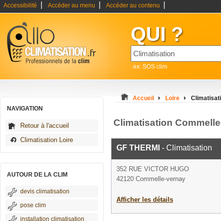
|
|
|
Accessibilité
Accéder au menu
Accéder au contenu
QUI ?
ex: SOS clim
Accueil
Loire
Climatisa
NAVIGATION
Climatisation Commelle
Retour à l'accueil
Climatisation Loire
GF THERMI
- Climatisation
352 RUE VICTOR HUGO
AUTOUR DE LA CLIM
42120 Commelle-vernay
devis climatisation
Afficher les détails
pose clim
installation climatisation