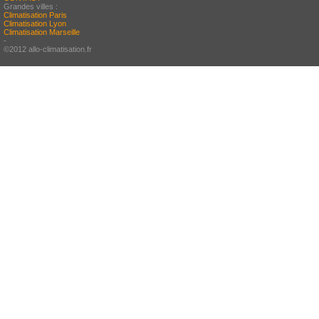
Grandes villes :
Climatisation Paris
Climatisation Lyon
Climatisation Marseille
-
©2012 allo-climatisation.fr