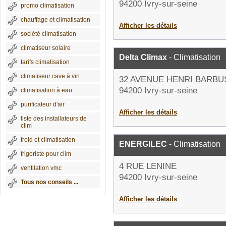
94200 Ivry-sur-seine
promo climatisation
chauffage et climatisation
Afficher les détails
société climatisation
climatiseur solaire
Delta Climax
- Climatisation
tarifs climatisation
climatiseur cave à vin
32 AVENUE HENRI BARBU
94200 Ivry-sur-seine
climatisation à eau
purificateur d'air
Afficher les détails
liste des installateurs de
clim
froid et climatisation
ENERGILEC
- Climatisation
frigoriste pour clim
4 RUE LENINE
ventilation vmc
94200 Ivry-sur-seine
Tous nos conseils ...
Afficher les détails