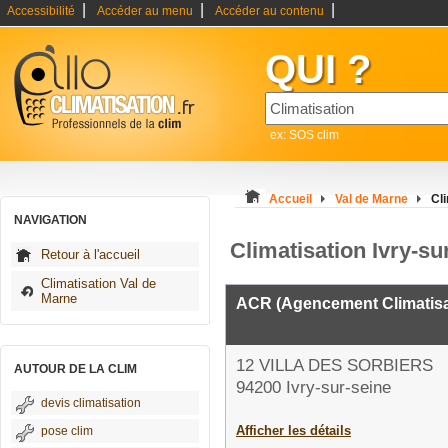
|
|
|
Accessibilité
Accéder au menu
Accéder au contenu
QUI ?
ex: SOS clim
Accueil
Val de Marne
Cli
NAVIGATION
Climatisation Ivry-su
Retour à l'accueil
Climatisation Val de
Marne
ACR (Agencement Climatisat
12 VILLA DES SORBIERS
AUTOUR DE LA CLIM
94200 Ivry-sur-seine
devis climatisation
Afficher les détails
pose clim