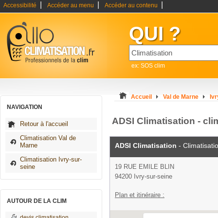
|
|
|
Accessibilité
Accéder au menu
Accéder au contenu
QUI ?
ex: SOS clim
Accueil
Val de Marne
Iv
NAVIGATION
ADSI Climatisation - cli
Retour à l'accueil
Climatisation Val de
Marne
ADSI Climatisation
- Climatisati
Climatisation Ivry-sur-
seine
19 RUE EMILE BLIN
94200 Ivry-sur-seine
Plan et itinéraire :
AUTOUR DE LA CLIM
devis climatisation