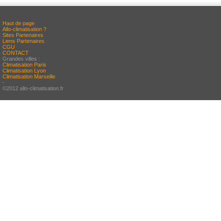
Haut de page
Allo-climatisation ?
Sites Partenaires
Liens Partenaires
CGU
CONTACT
Grandes villes :
Climatisation Paris
Climatisation Lyon
Climatisation Marseille
-
©2012 allo-climatisation.fr