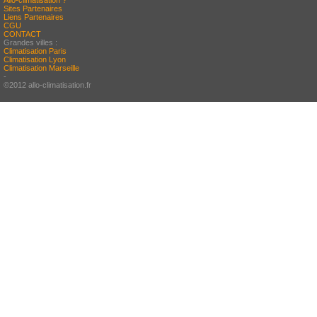
Allo-climatisation ?
Sites Partenaires
Liens Partenaires
CGU
CONTACT
Grandes villes :
Climatisation Paris
Climatisation Lyon
Climatisation Marseille
-
©2012 allo-climatisation.fr