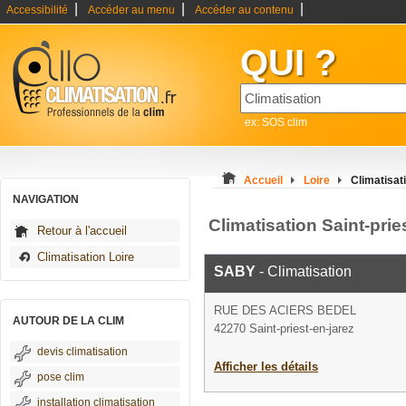
|
|
|
Accessibilité
Accéder au menu
Accéder au contenu
QUI ?
ex: SOS clim
Accueil
Loire
Climatisati
NAVIGATION
Climatisation Saint-prie
Retour à l'accueil
Climatisation Loire
SABY
- Climatisation
RUE DES ACIERS BEDEL
AUTOUR DE LA CLIM
42270 Saint-priest-en-jarez
devis climatisation
Afficher les détails
pose clim
installation climatisation