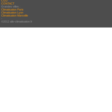
CGU
CONTACT
Grandes villes :
Climatisation Paris
Climatisation Lyon
Climatisation Marseille
-
©2012 allo-climatisation.fr