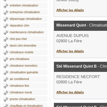
entretien climatisation
Afficher les détails
entreprise climatisation
dépannage climatisation
Missenard Quint
- Climatisat
réparation clim
maintenance climatisation
AVENUE DUPUIS
clim pas cher
02800 La Fère
devis clim réversible
Afficher les détails
climatiseur mobile
prix climatiseur
climatiseur monobloc
Sté Missenard Quint B
- Clim
climatisation gainable
RESIDENCE NECFORT
air conditionné
02800 La Fère
climatiseur fixe
Afficher les détails
climatiseur mural
promo climatisation
chauffage et climatisation