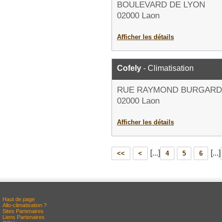
BOULEVARD DE LYON
02000 Laon
Afficher les détails
Cofely
- Climatisation
RUE RAYMOND BURGARD
02000 Laon
Afficher les détails
[...]
[...]
<<
<
4
5
6
Haut de page
Allo-climatisation ?
Sites Partenaires
Liens Partenaires