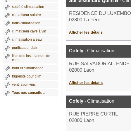
Sté Missenard Quint B
- Clim
société climatisation
RESIDENCE DU LUXEMB
climatiseur solaire
02800 La Fère
tarifs climatisation
climatiseur cave à vin
Afficher les détails
climatisation à eau
purificateur d'air
Cofely
- Climatisation
liste des installateurs de
clim
RUE SALVADOR ALLENDE
froid et climatisation
02000 Laon
frigoriste pour clim
Afficher les détails
ventilation vmc
Tous nos conseils ...
Cofely
- Climatisation
RUE PIERRE CURTIL
02000 Laon