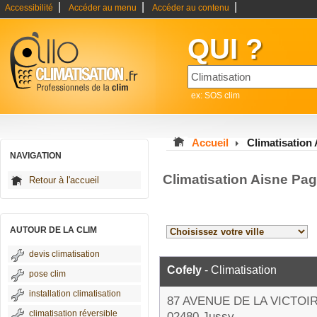
|
|
|
Accessibilité
Accéder au menu
Accéder au contenu
QUI ?
ex: SOS clim
Accueil
Climatisation
NAVIGATION
Climatisation Aisne Pag
Retour à l'accueil
AUTOUR DE LA CLIM
devis climatisation
Cofely
- Climatisation
pose clim
installation climatisation
87 AVENUE DE LA VICTOI
climatisation réversible
02480 Jussy