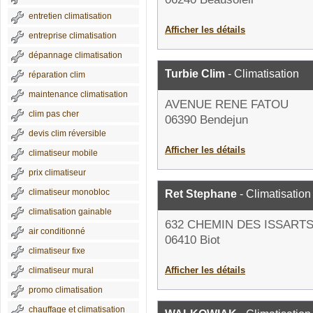
entretien climatisation
Afficher les détails
entreprise climatisation
dépannage climatisation
Turbie Clim
- Climatisation
réparation clim
maintenance climatisation
AVENUE RENE FATOU
clim pas cher
06390 Bendejun
devis clim réversible
Afficher les détails
climatiseur mobile
prix climatiseur
climatiseur monobloc
Ret Stephane
- Climatisation
climatisation gainable
632 CHEMIN DES ISSART
air conditionné
06410 Biot
climatiseur fixe
Afficher les détails
climatiseur mural
promo climatisation
chauffage et climatisation