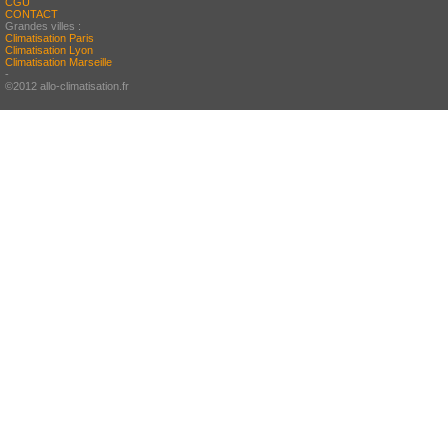
CGU
CONTACT
Grandes villes :
Climatisation Paris
Climatisation Lyon
Climatisation Marseille
-
©2012 allo-climatisation.fr