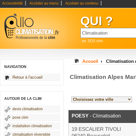
|
|
|
Accessibilité
Accéder au menu
Accéder au contenu
QUI ?
ex: SOS clim
Accueil
Climatisation
NAVIGATION
Climatisation Alpes Mar
Retour à l'accueil
AUTOUR DE LA CLIM
devis climatisation
POESY
- Climatisation
pose clim
installation climatisation
19 ESCALIER TIVOLI
climatisation réversible
06240 Beausoleil