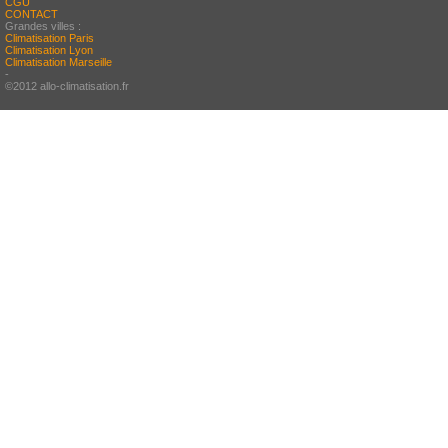
CGU
CONTACT
Grandes villes :
Climatisation Paris
Climatisation Lyon
Climatisation Marseille
-
©2012 allo-climatisation.fr