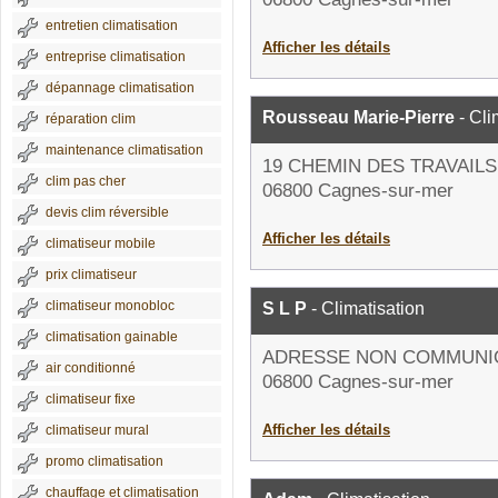
entretien climatisation
Afficher les détails
entreprise climatisation
dépannage climatisation
Rousseau Marie-Pierre
- Cli
réparation clim
maintenance climatisation
19 CHEMIN DES TRAVAILS
clim pas cher
06800 Cagnes-sur-mer
devis clim réversible
Afficher les détails
climatiseur mobile
prix climatiseur
climatiseur monobloc
S L P
- Climatisation
climatisation gainable
ADRESSE NON COMMUNI
air conditionné
06800 Cagnes-sur-mer
climatiseur fixe
Afficher les détails
climatiseur mural
promo climatisation
chauffage et climatisation