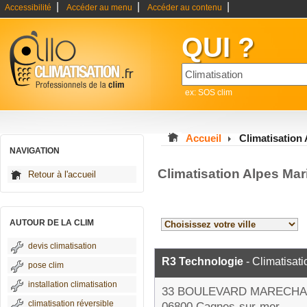
|
|
|
Accessibilité
Accéder au menu
Accéder au contenu
QUI ?
ex: SOS clim
Accueil
Climatisation
NAVIGATION
Climatisation Alpes Mar
Retour à l'accueil
AUTOUR DE LA CLIM
devis climatisation
R3 Technologie
- Climatisati
pose clim
installation climatisation
33 BOULEVARD MARECHA
climatisation réversible
06800 Cagnes-sur-mer