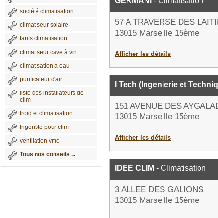
GERMANI
- Climatisation
société climatisation
57 A TRAVERSE DES LAIT
climatiseur solaire
13015 Marseille 15ème
tarifs climatisation
climatiseur cave à vin
Afficher les détails
climatisation à eau
purificateur d'air
I Tech (Ingenierie et Techni
liste des installateurs de
clim
151 AVENUE DES AYGALA
froid et climatisation
13015 Marseille 15ème
frigoriste pour clim
Afficher les détails
ventilation vmc
Tous nos conseils ...
IDEE CLIM
- Climatisation
3 ALLEE DES GALIONS
13015 Marseille 15ème