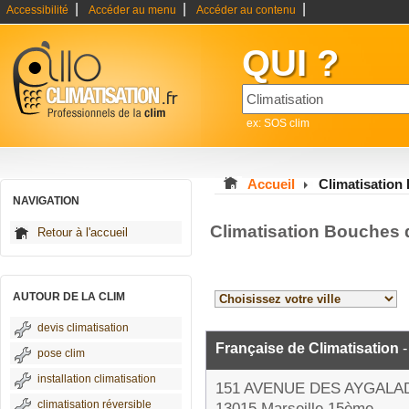
|
|
|
Accessibilité
Accéder au menu
Accéder au contenu
QUI ?
ex: SOS clim
Accueil
Climatisatio
NAVIGATION
Climatisation Bouches
Retour à l'accueil
AUTOUR DE LA CLIM
devis climatisation
Française de Climatisation
-
pose clim
installation climatisation
151 AVENUE DES AYGALA
climatisation réversible
13015 Marseille 15ème