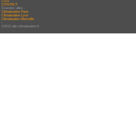
CGU
CONTACT
Grandes villes :
Climatisation Paris
Climatisation Lyon
Climatisation Marseille
-
©2012 allo-climatisation.fr