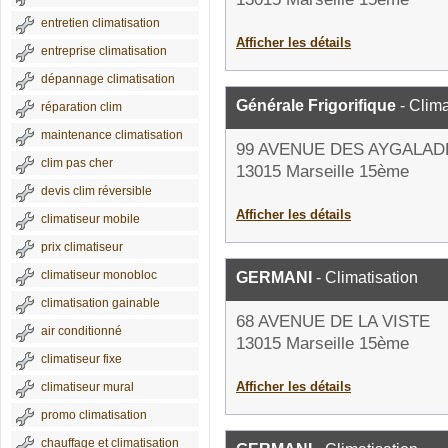
entretien climatisation
Afficher les détails
entreprise climatisation
dépannage climatisation
Générale Frigorifique
- Clima
réparation clim
maintenance climatisation
99 AVENUE DES AYGALAD
clim pas cher
13015 Marseille 15ème
devis clim réversible
Afficher les détails
climatiseur mobile
prix climatiseur
climatiseur monobloc
GERMANI
- Climatisation
climatisation gainable
68 AVENUE DE LA VISTE
air conditionné
13015 Marseille 15ème
climatiseur fixe
Afficher les détails
climatiseur mural
promo climatisation
chauffage et climatisation