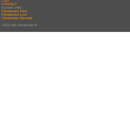
CGU
CONTACT
Grandes villes :
Climatisation Paris
Climatisation Lyon
Climatisation Marseille
-
©2012 allo-climatisation.fr