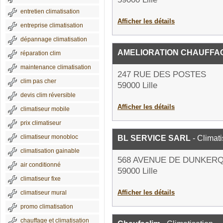
entretien climatisation
Afficher les détails
entreprise climatisation
dépannage climatisation
AMELIORATION CHAUFFA
réparation clim
maintenance climatisation
247 RUE DES POSTES
clim pas cher
59000 Lille
devis clim réversible
Afficher les détails
climatiseur mobile
prix climatiseur
climatiseur monobloc
BL SERVICE SARL
- Climati
climatisation gainable
568 AVENUE DE DUNKER
air conditionné
59000 Lille
climatiseur fixe
Afficher les détails
climatiseur mural
promo climatisation
chauffage et climatisation