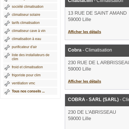
Chaufaclim
- Climatisation
société climatisation
13 RUE DE SAINT AMAND
climatiseur solaire
59000 Lille
tarifs climatisation
climatiseur cave à vin
Afficher les détails
climatisation à eau
purificateur d'air
Cobra
- Climatisation
liste des installateurs de
clim
230 RUE DE L ARBRISSEA
froid et climatisation
59000 Lille
frigoriste pour clim
Afficher les détails
ventilation vmc
Tous nos conseils ...
COBRA - SARL (SARL)
- Cli
230 DE L'ABRISSEAU
59000 Lille