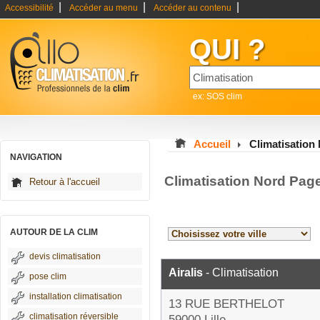
|
|
|
Accessibilité
Accéder au menu
Accéder au contenu
QUI ?
ex: SOS clim
Accueil
Climatisation
NAVIGATION
Climatisation Nord Pag
Retour à l'accueil
AUTOUR DE LA CLIM
devis climatisation
Airalis
- Climatisation
pose clim
installation climatisation
13 RUE BERTHELOT
climatisation réversible
59000 Lille