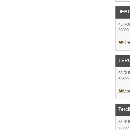
JEBO
45 RU
69800 
Affich
TER
65 RU
69800 
Affich
Tercl
65 RU
69800 