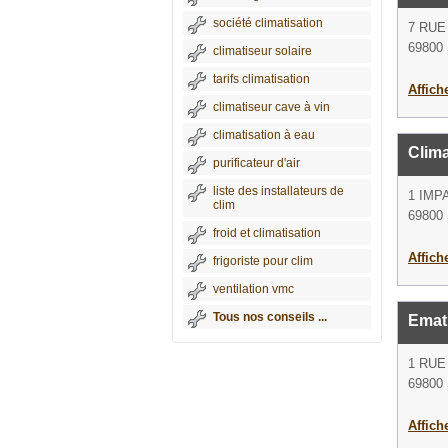
société climatisation
7 RUE
69800 
climatiseur solaire
tarifs climatisation
Affich
climatiseur cave à vin
climatisation à eau
Clim
purificateur d'air
liste des installateurs de
1 IMP
clim
69800 
froid et climatisation
Affich
frigoriste pour clim
ventilation vmc
Tous nos conseils ...
Emat
1 RU
69800 
Affich