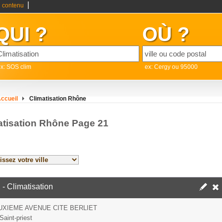
|
 contenu
QUI ?
OÙ ?
x: SOS clim
ex: Cergy ou 95000
ccueil
Climatisation Rhône
atisation Rhône Page 21
E
- Climatisation
UXIEME AVENUE CITE BERLIET
Saint-priest