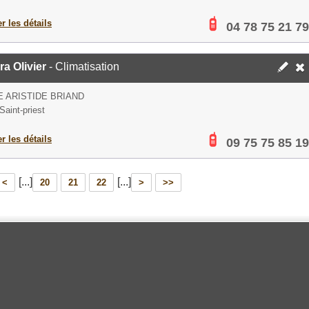
er les détails
04 78 75 21 79
ra Olivier
- Climatisation
E ARISTIDE BRIAND
Saint-priest
er les détails
09 75 75 85 19
[...]
[...]
<
20
21
22
>
>>