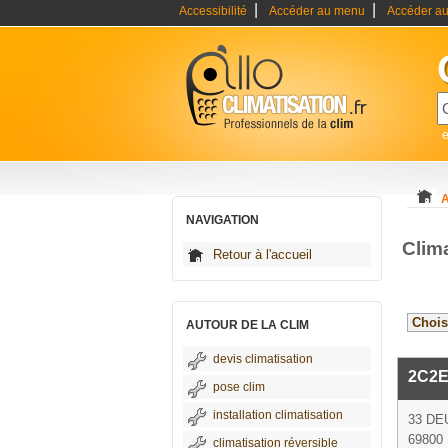
|
|
Accessibilité
Accéder au menu
Accéder au
e
A
NAVIGATION
Clim
Retour à l'accueil
AUTOUR DE LA CLIM
devis climatisation
2C2
pose clim
installation climatisation
33 DE
69800 
climatisation réversible