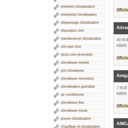
entretien climatisation
Affich
entreprise climatisation
dépannage climatisation
Aéra
réparation clim
maintenance climatisation
40 R
69800 
clim pas cher
devis clim réversible
Affich
climatiseur mobile
prix climatiseur
Amg
climatiseur monobloc
climatisation gainable
7 RUE
69800 
air conditionné
climatiseur fixe
Affich
climatiseur mural
promo climatisation
AMG
chauffage et climatisation