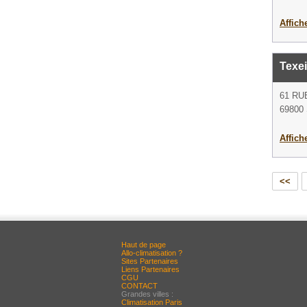
Affich
Texei
61 RU
69800 
Affich
<<
Haut de page
Allo-climatisation ?
Sites Partenaires
Liens Partenaires
CGU
CONTACT
Grandes villes :
Climatisation Paris