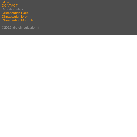
CGU
CONTACT
Grandes villes :
Climatisation Paris
Climatisation Lyon
Climatisation Marseille
-
©2012 allo-climatisation.fr