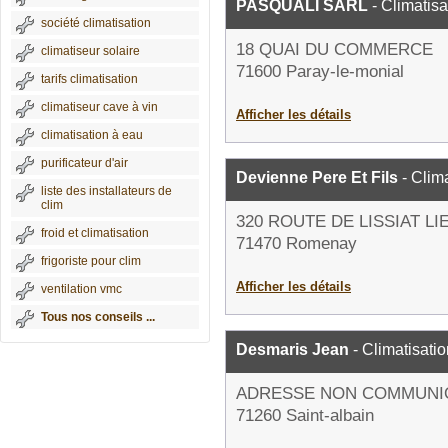
PASQUALI SARL
- Climatisa
société climatisation
18 QUAI DU COMMERCE
climatiseur solaire
71600 Paray-le-monial
tarifs climatisation
climatiseur cave à vin
Afficher les détails
climatisation à eau
purificateur d'air
Devienne Pere Et Fils
- Clima
liste des installateurs de
clim
320 ROUTE DE LISSIAT LI
froid et climatisation
71470 Romenay
frigoriste pour clim
Afficher les détails
ventilation vmc
Tous nos conseils ...
Desmaris Jean
- Climatisatio
ADRESSE NON COMMUNI
71260 Saint-albain