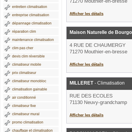
71270 Mouthier-en-bresse
entretien climatisation
Afficher les détails
entreprise climatisation
dépannage climatisation
réparation clim
Maison Naturelle de Bourg
maintenance climatisation
4 RUE DE CHAUMERGY
clim pas cher
71270 Mouthier-en-bresse
devis clim réversible
Afficher les détails
climatiseur mobile
prix climatiseur
climatiseur monobloc
MILLERET
- Climatisation
climatisation gainable
RUE DES ECOLES
air conditionné
71130 Neuvy-grandchamp
climatiseur fixe
climatiseur mural
Afficher les détails
promo climatisation
chauffage et climatisation