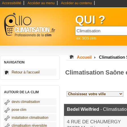
|
|
|
Accessibilité
Accéder au menu
Accéder au contenu
QUI ?
ex: SOS clim
Accueil
Climatisation 
NAVIGATION
Climatisation Saône 
Retour à l'accueil
AUTOUR DE LA CLIM
devis climatisation
Bedel Wielfried
- Climatisati
pose clim
installation climatisation
4 RUE DE CHAUMERGY
climatisation réversible