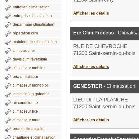
entretien climatisation
Afficher les détails
entreprise climatisation
dépannage climatisation
Ere Clim Process
- Climatisa
réparation clim
maintenance climatisation
RUE DE CHEVROCHE
clim pas cher
71200 Saint-sernin-du-bois
devis clim réversible
Afficher les détails
climatiseur mobile
prix climatiseur
climatiseur monobloc
GENESTIER
- Climatisation
climatisation gainable
LIEU DIT LA PLANCHE
air conditionné
71200 Saint-sernin-du-bois
climatiseur fixe
Afficher les détails
climatiseur mural
promo climatisation
chauffage et climatisation