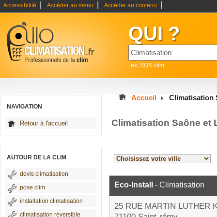
|
|
|
Accessibilité
Accéder au menu
Accéder au contenu
QUI ?
ex: SOS clim
Accueil
Climatisation 
NAVIGATION
Climatisation Saône et 
Retour à l'accueil
AUTOUR DE LA CLIM
devis climatisation
Eco-Install
- Climatisation
pose clim
installation climatisation
25 RUE MARTIN LUTHER 
climatisation réversible
71100 Saint-rémy