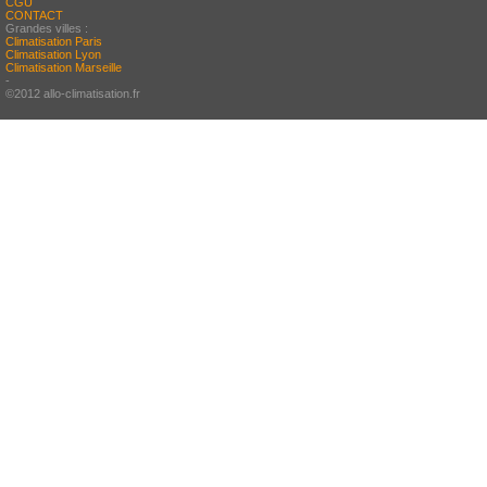
CGU
CONTACT
Grandes villes :
Climatisation Paris
Climatisation Lyon
Climatisation Marseille
-
©2012 allo-climatisation.fr