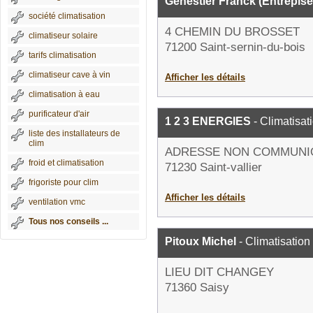
Genestier Franck (Entrepise
société climatisation
4 CHEMIN DU BROSSET
climatiseur solaire
71200 Saint-sernin-du-bois
tarifs climatisation
climatiseur cave à vin
Afficher les détails
climatisation à eau
purificateur d'air
1 2 3 ENERGIES
- Climatisat
liste des installateurs de
clim
ADRESSE NON COMMUNI
froid et climatisation
71230 Saint-vallier
frigoriste pour clim
Afficher les détails
ventilation vmc
Tous nos conseils ...
Pitoux Michel
- Climatisation
LIEU DIT CHANGEY
71360 Saisy