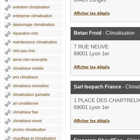
entretien climatisation
Afficher les détails
entreprise climatisation
dépannage climatisation
Betan Froid
- Climatisation
réparation clim
maintenance climatisation
7 RUE NEUVE
clim pas cher
69001 Lyon 1er
devis clim réversible
Afficher les détails
climatiseur mobile
prix climatiseur
climatiseur monobloc
Sarl Isopach France
- Climat
climatisation gainable
1 PLACE DES CHARTREU
air conditionné
69001 Lyon 1er
climatiseur fixe
Afficher les détails
climatiseur mural
promo climatisation
chauffage et climatisation