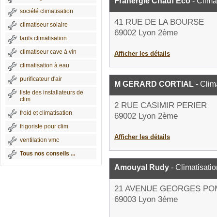
Franergie Chauf'Eco
- Clima
société climatisation
41 RUE DE LA BOURSE
climatiseur solaire
69002 Lyon 2ème
tarifs climatisation
climatiseur cave à vin
Afficher les détails
climatisation à eau
purificateur d'air
M GERARD CORTIAL
- Clim
liste des installateurs de
clim
2 RUE CASIMIR PERIER
froid et climatisation
69002 Lyon 2ème
frigoriste pour clim
Afficher les détails
ventilation vmc
Tous nos conseils ...
Amouyal Rudy
- Climatisatio
21 AVENUE GEORGES PO
69003 Lyon 3ème