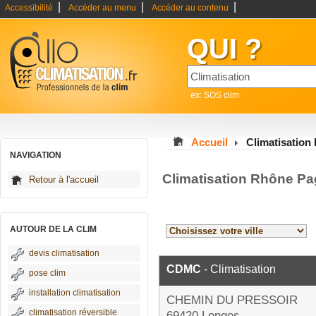
|
|
|
Accessibilité
Accéder au menu
Accéder au contenu
QUI ?
ex: SOS clim
Accueil
Climatisation
NAVIGATION
Climatisation Rhône Pa
Retour à l'accueil
AUTOUR DE LA CLIM
devis climatisation
CDMC
- Climatisation
pose clim
installation climatisation
CHEMIN DU PRESSOIR
climatisation réversible
69420 Longes