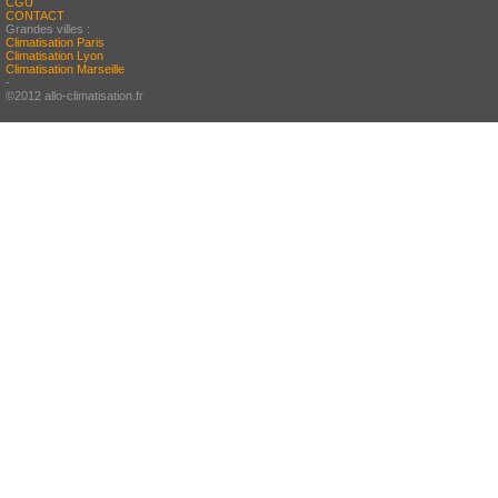
CGU
CONTACT
Grandes villes :
Climatisation Paris
Climatisation Lyon
Climatisation Marseille
-
©2012 allo-climatisation.fr