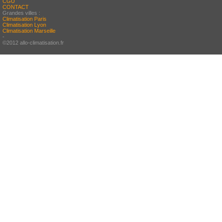
CGU
CONTACT
Grandes villes :
Climatisation Paris
Climatisation Lyon
Climatisation Marseille
-
©2012 allo-climatisation.fr