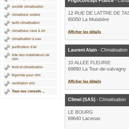
Frigoconcept France
- Clima
société climatisation
12 RUE DE LATTRE DE TA
climatiseur solaire
69350 La Mulatière
tarifs climatisation
climatiseur cave à vin
Afficher les détails
climatisation à eau
purificateur d'air
Laurent Alain
- Climatisation
liste des installateurs de
clim
10 ALLEE FLEURIE
froid et climatisation
69890 La Tour-de-salvagny
frigoriste pour clim
Afficher les détails
ventilation vmc
Tous nos conseils ...
Climel (SAS)
- Climatisation
LE BOURG
69640 Lacenas