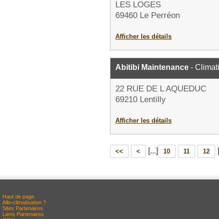
LES LOGES
69460 Le Perréon
Afficher les détails
Abitibi Maintenance
- Climat
22 RUE DE L AQUEDUC
69210 Lentilly
Afficher les détails
[...]
<<
<
10
11
12
Haut de page
Allo-climatisation ?
Sites Partenaires
Liens Partenaires