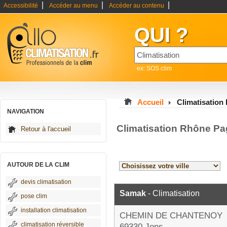
|
|
|
Accessibilité
Accéder au menu
Accéder au contenu
QUI ?
ex: SOS clim
Accueil
Climatisation
NAVIGATION
Climatisation Rhône Pa
Retour à l'accueil
AUTOUR DE LA CLIM
devis climatisation
Samak
- Climatisation
pose clim
installation climatisation
CHEMIN DE CHANTENOY
climatisation réversible
69330 Jons