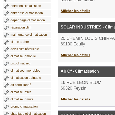
entretien climatisation
Afficher les détails
entreprise climatisation
dépannage climatisation
SOLAR INDUSTRIES
- Clima
réparation clim
maintenance climatisation
20 CHEMIN LOUIS CHIRPA
clim pas cher
69130 Écully
devis clim réversible
Afficher les détails
climatiseur mobile
prix climatiseur
climatiseur monobloc
Air Cf
- Climatisation
climatisation gainable
16 RUE LEON BLUM
air conditionné
69320 Feyzin
climatiseur fixe
Afficher les détails
climatiseur mural
promo climatisation
chauffage et climatisation