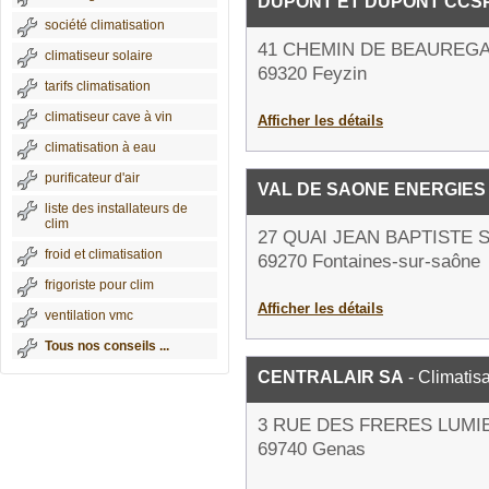
DUPONT ET DUPONT CCS
société climatisation
41 CHEMIN DE BEAUREG
climatiseur solaire
69320 Feyzin
tarifs climatisation
climatiseur cave à vin
Afficher les détails
climatisation à eau
purificateur d'air
VAL DE SAONE ENERGIES
liste des installateurs de
clim
27 QUAI JEAN BAPTISTE 
froid et climatisation
69270 Fontaines-sur-saône
frigoriste pour clim
Afficher les détails
ventilation vmc
Tous nos conseils ...
CENTRALAIR SA
- Climatisa
3 RUE DES FRERES LUMI
69740 Genas