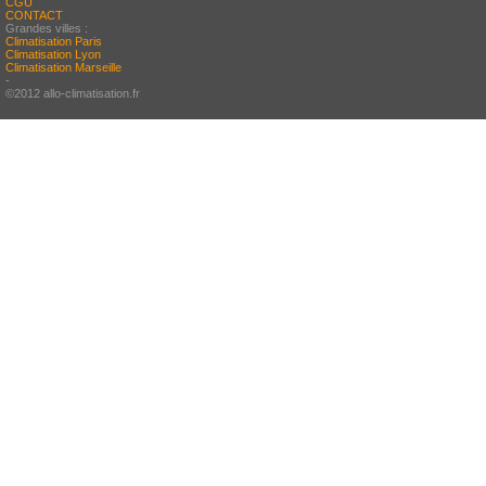
CGU
CONTACT
Grandes villes :
Climatisation Paris
Climatisation Lyon
Climatisation Marseille
-
©2012 allo-climatisation.fr