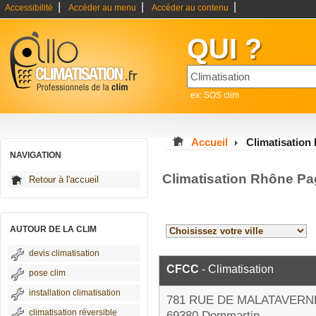
|
|
|
Accessibilité
Accéder au menu
Accéder au contenu
QUI ?
ex: SOS clim
Accueil
Climatisation
NAVIGATION
Climatisation Rhône Pa
Retour à l'accueil
AUTOUR DE LA CLIM
devis climatisation
CFCC
- Climatisation
pose clim
installation climatisation
781 RUE DE MALATAVERN
climatisation réversible
69380 Dommartin