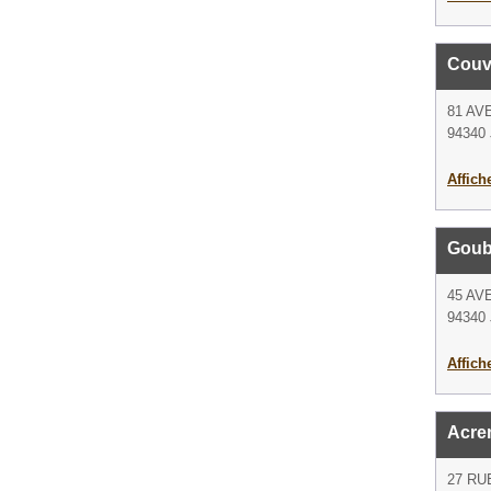
Couv
81 AV
94340 J
Affich
Goub
45 A
94340 J
Affich
Acre
27 RU