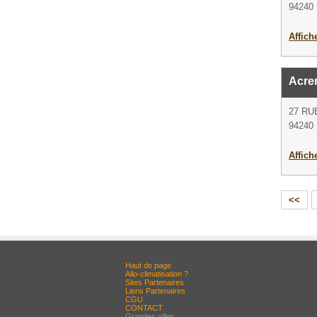
94240 
Affich
Acre
27 RU
94240 
Affich
<<
Haut de page
Allo-climatisation ?
Sites Partenaires
Liens Partenaires
CGU
CONTACT
Grandes villes :