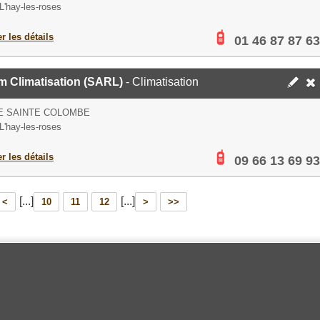
L'hay-les-roses
er les détails
01 46 87 87 63
m Climatisation (SARL)
- Climatisation
E SAINTE COLOMBE
L'hay-les-roses
er les détails
09 66 13 69 93
[...]
[...]
<
10
11
12
>
>>