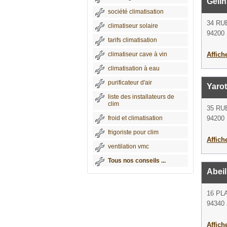
Gelin
société climatisation
34 RU
climatiseur solaire
94200 
tarifs climatisation
climatiseur cave à vin
Affich
climatisation à eau
purificateur d'air
Yaro
liste des installateurs de
clim
35 RU
froid et climatisation
94200 
frigoriste pour clim
Affich
ventilation vmc
Tous nos conseils ...
Abeil
16 PL
94340 J
Affich