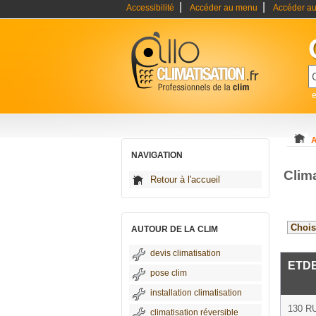
|
|
Accessibilité
Accéder au menu
Accéder au
e
A
NAVIGATION
Clim
Retour à l'accueil
AUTOUR DE LA CLIM
devis climatisation
ETDE
pose clim
installation climatisation
130 
climatisation réversible