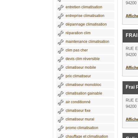
94200 
entretien climatisation
entreprise climatisation
Affich
dépannage climatisation
réparation clim
FRAI
maintenance climatisation
RUE E
clim pas cher
94200 
devis clim réversible
climatiseur mobile
Affich
prix climatiseur
climatiseur monobloc
Frai 
climatisation gainable
RUE E
air conditionné
94200 
climatiseur fixe
climatiseur mural
Affich
promo climatisation
chauffage et climatisation