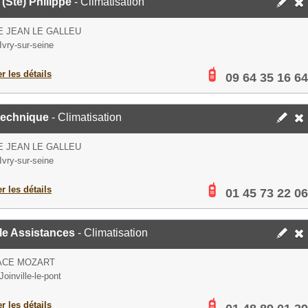
 (Sté) Philippe
- Climatisation
E JEAN LE GALLEU
Ivry-sur-seine
er les détails
09 64 35 16 64
technique
- Climatisation
E JEAN LE GALLEU
Ivry-sur-seine
er les détails
01 45 73 22 06
le Assistances
- Climatisation
ACE MOZART
oinville-le-pont
er les détails