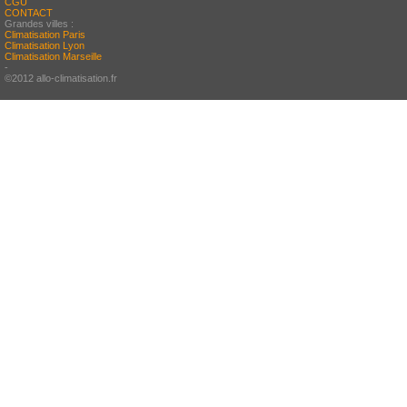
CGU
CONTACT
Grandes villes :
Climatisation Paris
Climatisation Lyon
Climatisation Marseille
-
©2012 allo-climatisation.fr