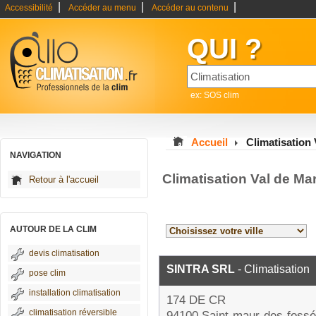
|
|
|
Accessibilité
Accéder au menu
Accéder au contenu
QUI ?
ex: SOS clim
Accueil
Climatisation
NAVIGATION
Climatisation Val de Ma
Retour à l'accueil
AUTOUR DE LA CLIM
devis climatisation
SINTRA SRL
- Climatisation
pose clim
installation climatisation
174 DE CR
climatisation réversible
94100 Saint-maur-des-foss