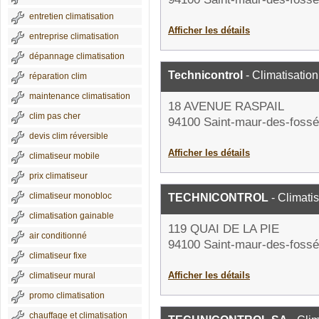
entretien climatisation
Afficher les détails
entreprise climatisation
dépannage climatisation
Technicontrol
- Climatisation
réparation clim
maintenance climatisation
18 AVENUE RASPAIL
clim pas cher
94100 Saint-maur-des-foss
devis clim réversible
Afficher les détails
climatiseur mobile
prix climatiseur
climatiseur monobloc
TECHNICONTROL
- Climatis
climatisation gainable
119 QUAI DE LA PIE
air conditionné
94100 Saint-maur-des-foss
climatiseur fixe
Afficher les détails
climatiseur mural
promo climatisation
chauffage et climatisation