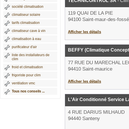
TECHNICONTROL SA
- Clim
société climatisation
119 QUAI DE LA PIE
climatiseur solaire
94100 Saint-maur-des-foss
tarifs climatisation
climatiseur cave à vin
Afficher les détails
climatisation à eau
purificateur d'air
BEFFY (Climatique Concept
liste des installateurs de
clim
77 RUE DU MARECHAL L
froid et climatisation
94410 Saint-maurice
frigoriste pour clim
Afficher les détails
ventilation vmc
Tous nos conseils ...
L'Air Conditionné Service 
4 RUE DARIUS MILHAUD
94440 Santeny