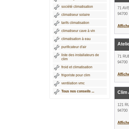
société climatisation
71 AV
94700 
climatiseur solaire
tarifs climatisation
Affich
climatiseur cave à vin
climatisation à eau
Ateli
purificateur d'air
liste des installateurs de
71 RU
clim
94700 
froid et climatisation
Affich
frigoriste pour clim
ventilation vmc
Tous nos conseils ...
Clim 
121 R
94700 
Affich