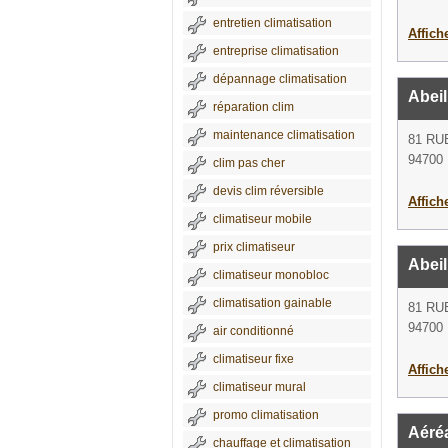
entretien climatisation
Affich
entreprise climatisation
dépannage climatisation
Abeil
réparation clim
maintenance climatisation
81 RU
94700 
clim pas cher
devis clim réversible
Affich
climatiseur mobile
prix climatiseur
Abeil
climatiseur monobloc
climatisation gainable
81 RU
94700 
air conditionné
climatiseur fixe
Affich
climatiseur mural
promo climatisation
Aéréa
chauffage et climatisation