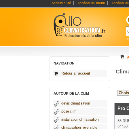
|
|
Accessibilité
Accéder au menu
Accéder au
e
A
NAVIGATION
Clim
Retour à l'accueil
AUTOUR DE LA CLIM
devis climatisation
Pro C
pose clim
installation climatisation
35 RU
94450 
climatisation réversible