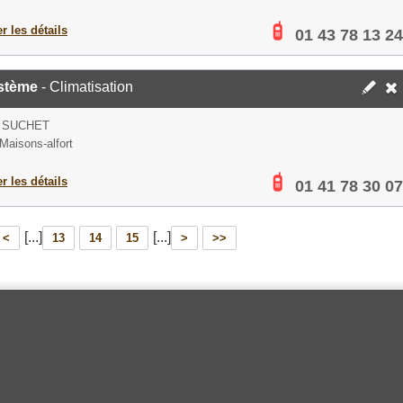
er les détails
01 43 78 13 24
stème
- Climatisation
 SUCHET
Maisons-alfort
er les détails
01 41 78 30 07
[...]
[...]
<
13
14
15
>
>>