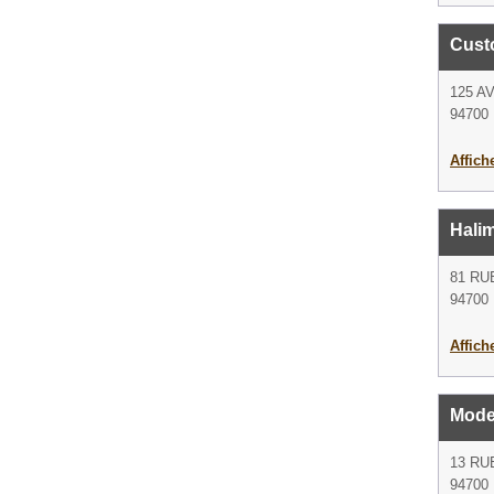
Cust
125 A
94700 
Affich
Halim
81 RU
94700 
Affich
Mode
13 RU
94700 