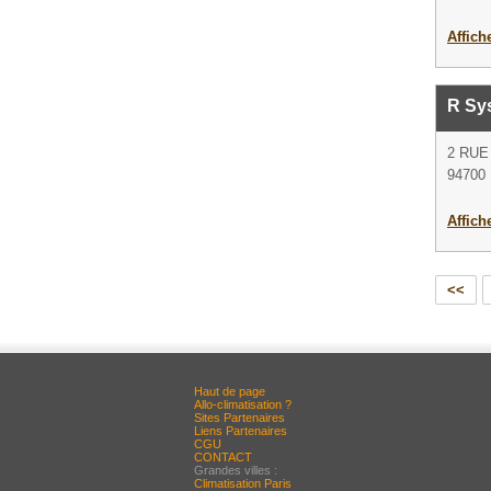
Affich
R Sy
2 RUE
94700 
Affich
<<
Haut de page
Allo-climatisation ?
Sites Partenaires
Liens Partenaires
CGU
CONTACT
Grandes villes :
Climatisation Paris