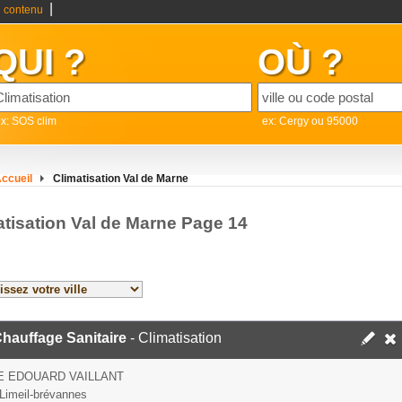
|
 contenu
QUI ?
OÙ ?
x: SOS clim
ex: Cergy ou 95000
ccueil
Climatisation Val de Marne
atisation Val de Marne Page 14
hauffage Sanitaire
- Climatisation
E EDOUARD VAILLANT
Limeil-brévannes