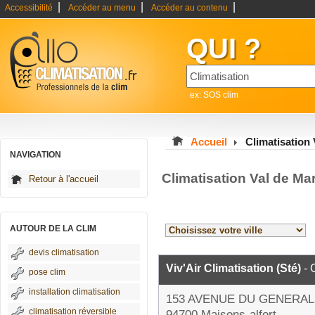
|
|
|
Accessibilité
Accéder au menu
Accéder au contenu
QUI ?
ex: SOS clim
Accueil
Climatisation
NAVIGATION
Climatisation Val de Ma
Retour à l'accueil
AUTOUR DE LA CLIM
devis climatisation
Viv'Air Climatisation (Sté)
- 
pose clim
installation climatisation
153 AVENUE DU GENERAL
climatisation réversible
94700 Maisons-alfort