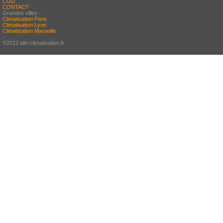
CGU
CONTACT
Grandes villes :
Climatisation Paris
Climatisation Lyon
Climatisation Marseille
-
©2012 allo-climatisation.fr