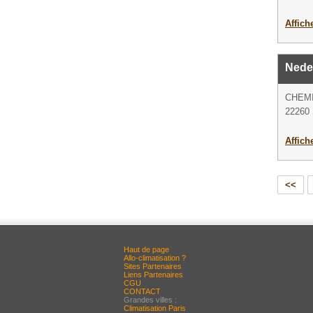
Affich
Nede
CHEMI
22260 
Affich
<<
Haut de page
Allo-climatisation ?
Sites Partenaires
Liens Partenaires
CGU
CONTACT
Grandes villes :
Climatisation Paris