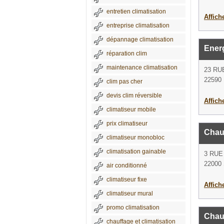
entretien climatisation
Affich
entreprise climatisation
dépannage climatisation
Ener
réparation clim
maintenance climatisation
23 RU
22590 
clim pas cher
devis clim réversible
Affich
climatiseur mobile
prix climatiseur
Chauf
climatiseur monobloc
climatisation gainable
3 RU
22000 
air conditionné
climatiseur fixe
Affich
climatiseur mural
promo climatisation
Chau
chauffage et climatisation