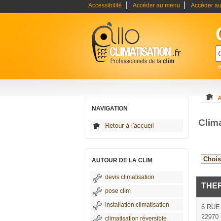
|
|
Accessibilité
Accéder au menu
Accéder au
e
A
NAVIGATION
Clim
Retour à l'accueil
AUTOUR DE LA CLIM
devis climatisation
THE
pose clim
installation climatisation
6 RUE
22970
climatisation réversible