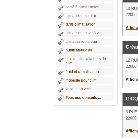
société climatisation
10 RU
22000 
climatiseur solaire
tarifs climatisation
Affich
climatiseur cave à vin
climatisation à eau
Créac
purificateur d'air
liste des installateurs de
12 RU
clim
22000 
froid et climatisation
Affich
frigoriste pour clim
ventilation vmc
Tous nos conseils ...
GIC
3 RUE
22000 
Affich