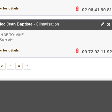
er les détails
02 96 41 90 81
lec Jean Baptiste
- Climatisation
N DE TOLMINE
Saint-clet
er les détails
09 72 92 11 92
<
3
4
5