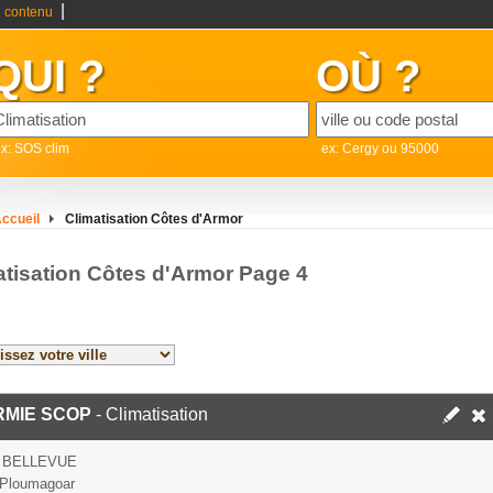
|
 contenu
QUI ?
OÙ ?
x: SOS clim
ex: Cergy ou 95000
ccueil
Climatisation Côtes d'Armor
atisation Côtes d'Armor Page 4
RMIE SCOP
- Climatisation
 BELLEVUE
 Ploumagoar