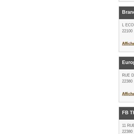
Brand
L ECO
22100 
Affich
Euro
RUE D
22380 
Affich
FB T
11 RU
22380 