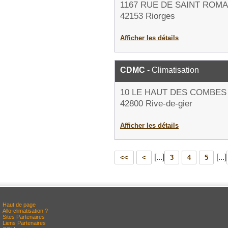
1167 RUE DE SAINT ROMA
42153 Riorges
Afficher les détails
CDMC
- Climatisation
10 LE HAUT DES COMBES
42800 Rive-de-gier
Afficher les détails
[...]
[...]
<<
<
3
4
5
Haut de page
Allo-climatisation ?
Sites Partenaires
Liens Partenaires