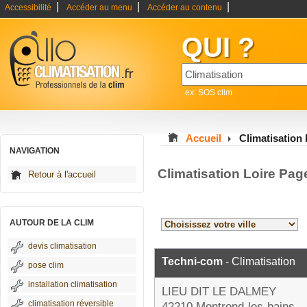
|
|
|
Accessibilité
Accéder au menu
Accéder au contenu
QUI ?
ex: SOS clim
Accueil
Climatisation 
NAVIGATION
Climatisation Loire Pag
Retour à l'accueil
AUTOUR DE LA CLIM
devis climatisation
Techni-com
- Climatisation
pose clim
installation climatisation
LIEU DIT LE DALMEY
climatisation réversible
42210 Montrond-les-bains