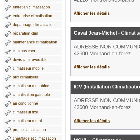
entretien climatisation
Afficher les détails
entreprise climatisation
dépannage climatisation
Caval Jean-Michel
- Climatis
réparation clim
maintenance climatisation
ADRESSE NON COMMUNI
clim pas cher
42600 Mornand-en-forez
devis clim réversible
Afficher les détails
climatiseur mobile
prix climatiseur
climatiseur monobloc
ICV (Installation Climatisati
climatisation gainable
ADRESSE NON COMMUNI
air conditionné
42600 Mornand-en-forez
climatiseur fixe
Afficher les détails
climatiseur mural
promo climatisation
chauffage et climatisation