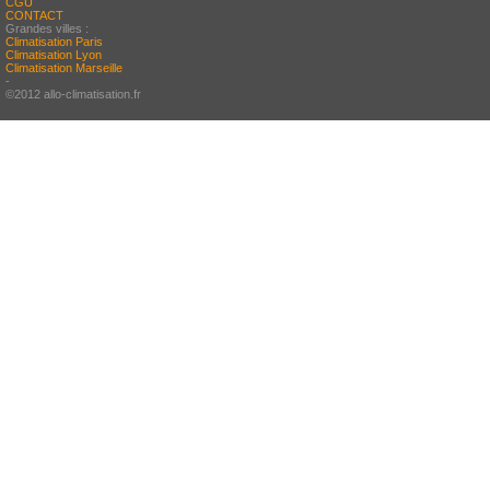
CGU
CONTACT
Grandes villes :
Climatisation Paris
Climatisation Lyon
Climatisation Marseille
-
©2012 allo-climatisation.fr